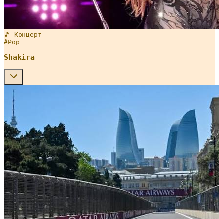
🎵 Концерт
#
Pop
Shakira