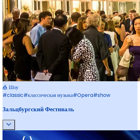
🎪 Шоу
#
classic
#
классическая музыка
#
Opera
#
show
Зальцбургский Фестиваль