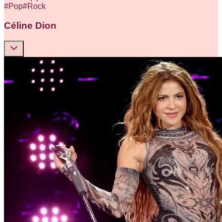
#
Pop
#
Rock
Céline Dion