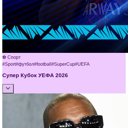
⚽ Спорт
#
Sport
#
футбол
#
football
#
SuperCup
#
UEFA
Супер Кубок УЕФА 2026