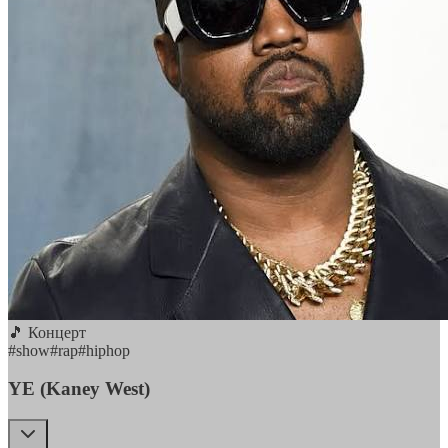
🎵 Концерт
#
show
#
rap
#
hiphop
YE (Kaney West)