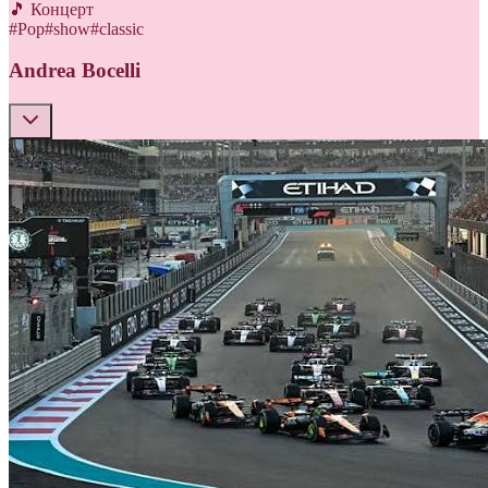
🎵 Концерт
#
Pop
#
show
#
classic
Andrea Bocelli