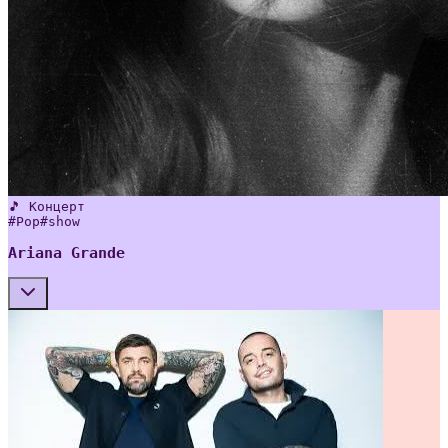
🎵 Концерт
#
Pop
#
show
Ariana Grande