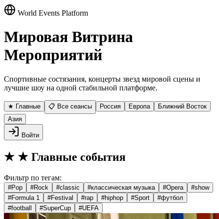
World Events Platform
Мировая Витрина
Мероприятий
Спортивные состязания, концерты звезд мировой сцены и
лучшие шоу на одной стабильной платформе.
★ Главные
📋 Все сеансы
Россия
Европа
Ближний Восток
Азия
Войти
★
★ Главные события
Фильтр по тегам:
#
Pop
#
Rock
#
classic
#
классическая музыка
#
Opera
#
show
#
Formula 1
#
Festival
#
rap
#
hiphop
#
Sport
#
футбол
#
football
#
SuperCup
#
UEFA