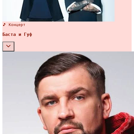
🎵 Концерт
Баста и Гуф