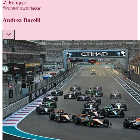
🎵 Концерт
#
Pop
#
show
#
classic
Andrea Bocelli