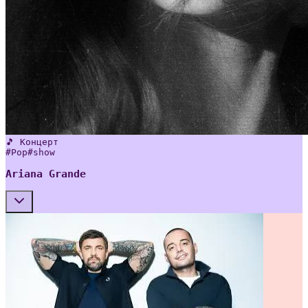
🎵 Концерт
#
Pop
#
show
Ariana Grande