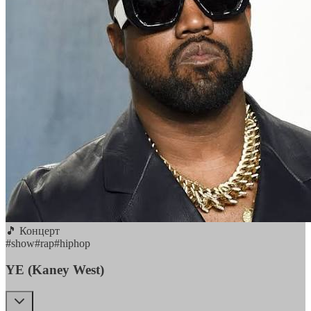
🎵 Концерт
#
show
#
rap
#
hiphop
YE (Kaney West)