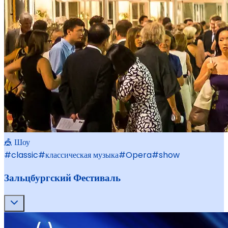
🎪 Шоу
#
classic
#
классическая музыка
#
Opera
#
show
Зальцбургский Фестиваль