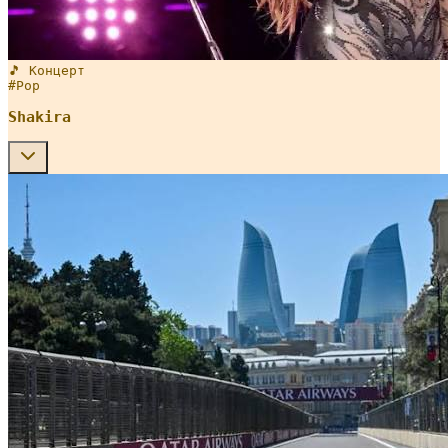
🎵 Концерт
#
Pop
Shakira