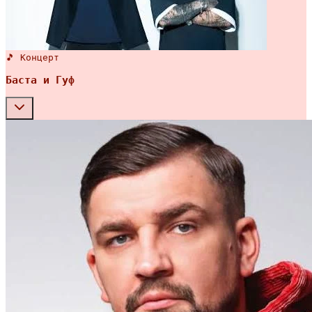
🎵 Концерт
Баста и Гуф