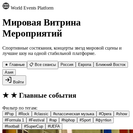
World Events Platform
Мировая Витрина
Мероприятий
Спортивные состязания, концерты звезд мировой сцены и
лучшие шоу на одной стабильной платформе.
★ Главные
📋 Все сеансы
Россия
Европа
Ближний Восток
Азия
Войти
★
★ Главные события
Фильтр по тегам:
#
Pop
#
Rock
#
classic
#
классическая музыка
#
Opera
#
show
#
Formula 1
#
Festival
#
rap
#
hiphop
#
Sport
#
футбол
#
football
#
SuperCup
#
UEFA