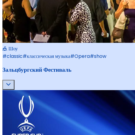
🎪 Шоу
#
classic
#
классическая музыка
#
Opera
#
show
Зальцбургский Фестиваль