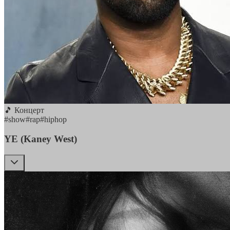
🎵 Концерт
#
show
#
rap
#
hiphop
YE (Kaney West)