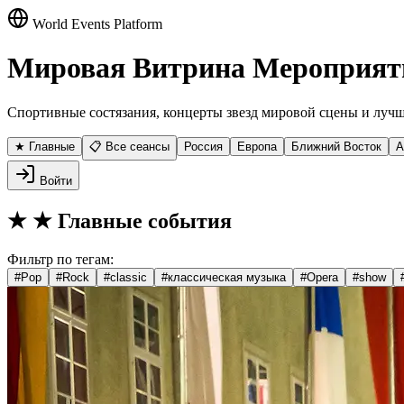
World Events Platform
Мировая Витрина Мероприят
Спортивные состязания, концерты звезд мировой сцены и лучш
★ Главные
📋 Все сеансы
Россия
Европа
Ближний Восток
А
Войти
★
★ Главные события
Фильтр по тегам:
#
Pop
#
Rock
#
classic
#
классическая музыка
#
Opera
#
show