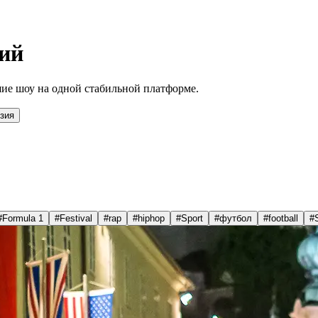
ий
ие шоу на одной стабильной платформе.
зия
#
Formula 1
#
Festival
#
rap
#
hiphop
#
Sport
#
футбол
#
football
#