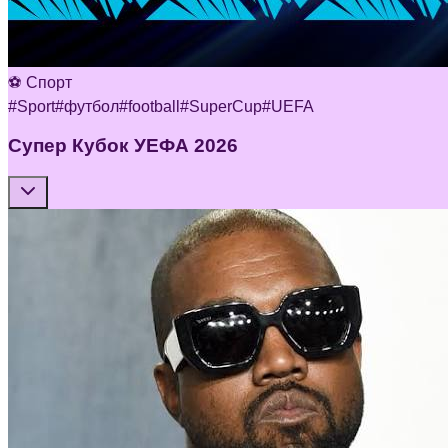
⚽ Спорт
#
Sport
#
футбол
#
football
#
SuperCup
#
UEFA
Супер Кубок УЕФА 2026