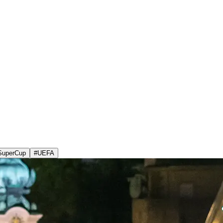
SuperCup
#
UEFA