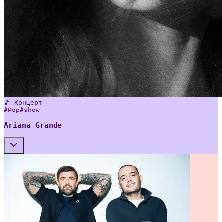
🎵 Концерт
#
Pop
#
show
Ariana Grande