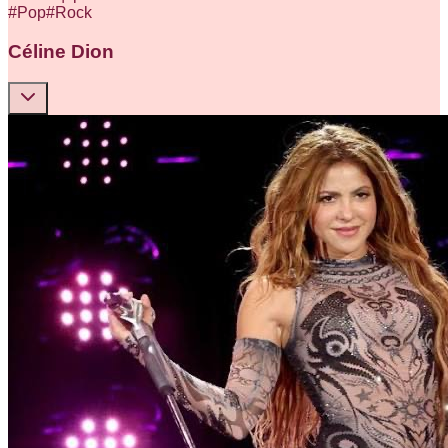
#
Pop
#
Rock
Céline Dion