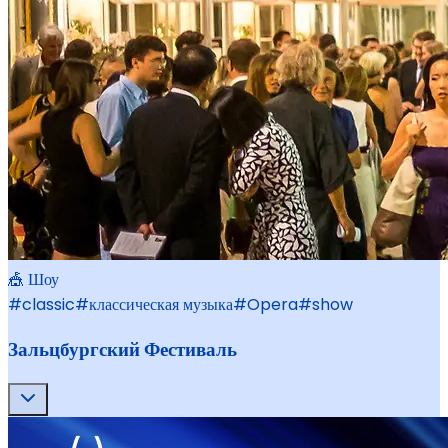
🎪 Шоу
#
classic
#
классическая музыка
#
Opera
#
show
Зальцбургский Фестиваль