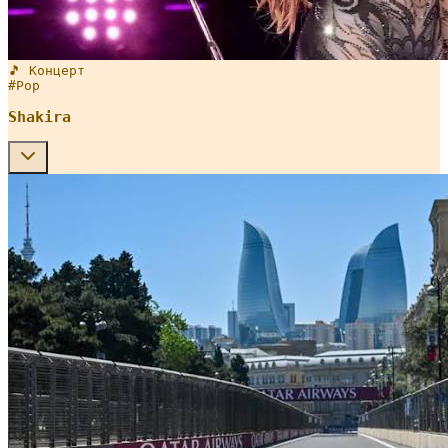
🎵 Концерт
#
Pop
Shakira