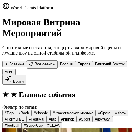
World Events Platform
Мировая Витрина
Мероприятий
Спортивные состязания, концерты звезд мировой сцены и
лучшие шоу на одной стабильной платформе.
★ Главные
📋 Все сеансы
Россия
Европа
Ближний Восток
Азия
Войти
★
★ Главные события
Фильтр по тегам:
#
Pop
#
Rock
#
classic
#
классическая музыка
#
Opera
#
show
#
Formula 1
#
Festival
#
rap
#
hiphop
#
Sport
#
футбол
#
football
#
SuperCup
#
UEFA