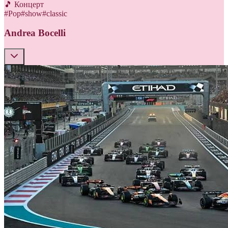
🎵 Концерт
#
Pop
#
show
#
classic
Andrea Bocelli