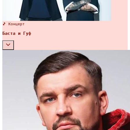
🎵 Концерт
Баста и Гуф