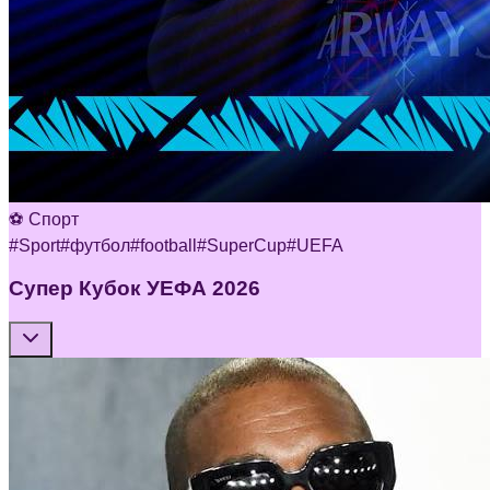
⚽ Спорт
#
Sport
#
футбол
#
football
#
SuperCup
#
UEFA
Супер Кубок УЕФА 2026