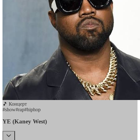
🎵 Концерт
#
show
#
rap
#
hiphop
YE (Kaney West)