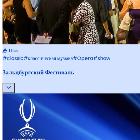
🎪 Шоу
#
classic
#
классическая музыка
#
Opera
#
show
Зальцбургский Фестиваль