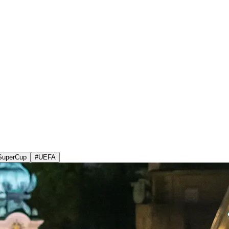
SuperCup
#
UEFA