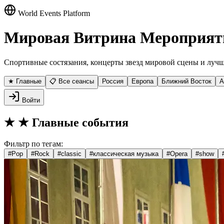
World Events Platform
Мировая Витрина Мероприят
Спортивные состязания, концерты звезд мировой сцены и лучш
★ Главные
📋 Все сеансы
Россия
Европа
Ближний Восток
А
Войти
★
★ Главные события
Фильтр по тегам:
#
Pop
#
Rock
#
classic
#
классическая музыка
#
Opera
#
show