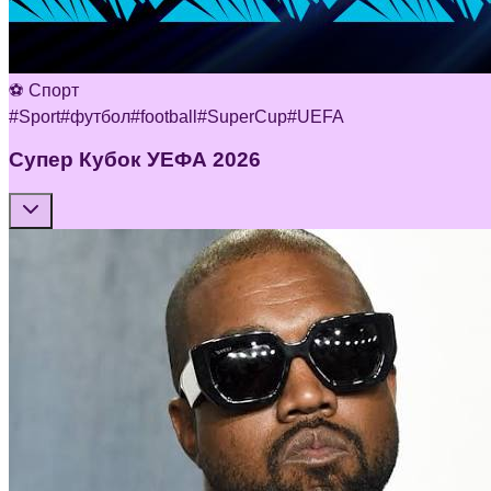
⚽ Спорт
#
Sport
#
футбол
#
football
#
SuperCup
#
UEFA
Супер Кубок УЕФА 2026