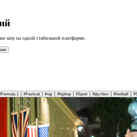
ий
ие шоу на одной стабильной платформе.
зия
#
Formula 1
#
Festival
#
rap
#
hiphop
#
Sport
#
футбол
#
football
#