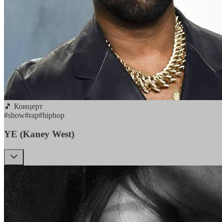
🎵 Концерт
#
show
#
rap
#
hiphop
YE (Kaney West)