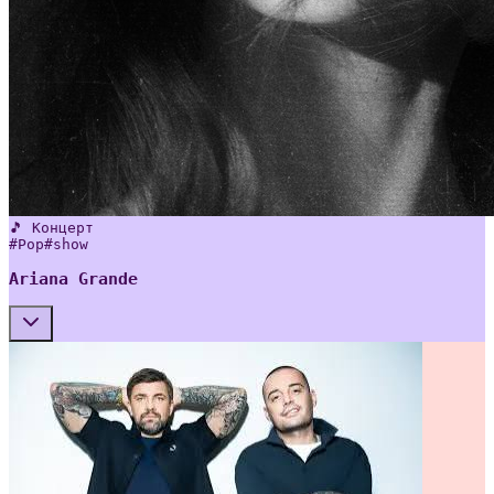
🎵 Концерт
#
Pop
#
show
Ariana Grande