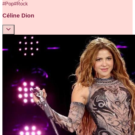
#
Pop
#
Rock
Céline Dion