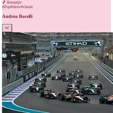
🎵 Концерт
#
Pop
#
show
#
classic
Andrea Bocelli