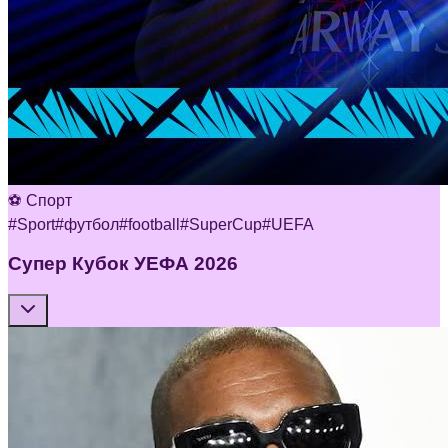
⚽ Спорт
#
Sport
#
футбол
#
football
#
SuperCup
#
UEFA
Супер Кубок УЕФА 2026