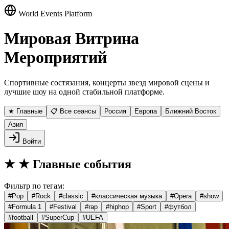
World Events Platform
Мировая Витрина
Мероприятий
Спортивные состязания, концерты звезд мировой сцены и
лучшие шоу на одной стабильной платформе.
★ Главные
📋 Все сеансы
Россия
Европа
Ближний Восток
Азия
Войти
★
★ Главные события
Фильтр по тегам:
#
Pop
#
Rock
#
classic
#
классическая музыка
#
Opera
#
show
#
Formula 1
#
Festival
#
rap
#
hiphop
#
Sport
#
футбол
#
football
#
SuperCup
#
UEFA