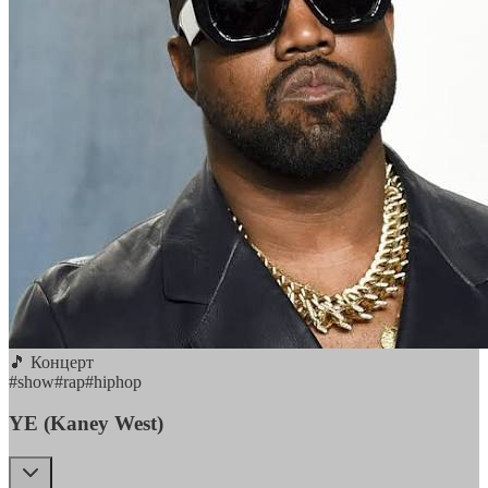
🎵 Концерт
#
show
#
rap
#
hiphop
YE (Kaney West)