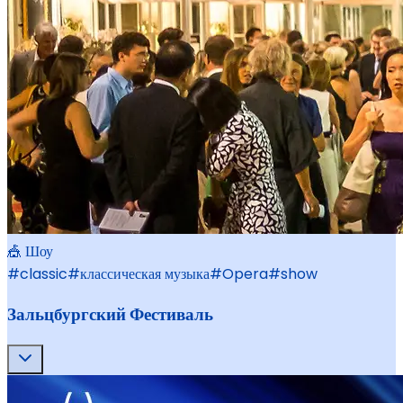
🎪 Шоу
#
classic
#
классическая музыка
#
Opera
#
show
Зальцбургский Фестиваль