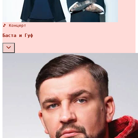
🎵 Концерт
Баста и Гуф