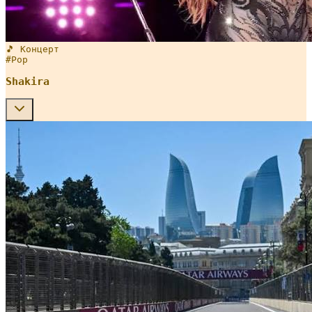
🎵 Концерт
#
Pop
Shakira