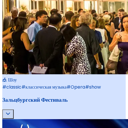
🎪 Шоу
#
classic
#
классическая музыка
#
Opera
#
show
Зальцбургский Фестиваль