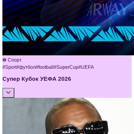
⚽ Спорт
#
Sport
#
футбол
#
football
#
SuperCup
#
UEFA
Супер Кубок УЕФА 2026