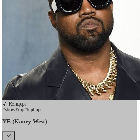
🎵 Концерт
#
show
#
rap
#
hiphop
YE (Kaney West)