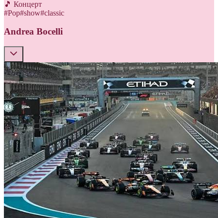
🎵 Концерт
#
Pop
#
show
#
classic
Andrea Bocelli