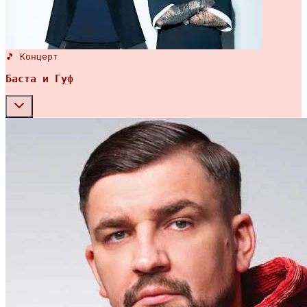
🎵 Концерт
Баста и Гуф