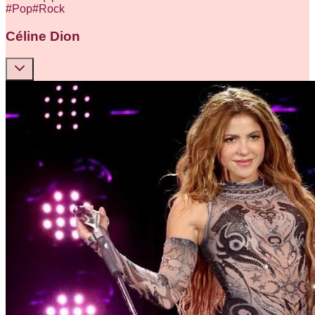
#
Pop
#
Rock
Céline Dion