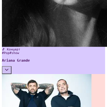
🎵 Концерт
#
Pop
#
show
Ariana Grande