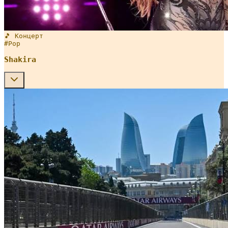
🎵 Концерт
#
Pop
Shakira