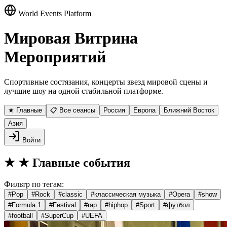
World Events Platform
Мировая Витрина
Мероприятий
Спортивные состязания, концерты звезд мировой сцены и
лучшие шоу на одной стабильной платформе.
★ Главные
📋 Все сеансы
Россия
Европа
Ближний Восток
Азия
Войти
★
★ Главные события
Фильтр по тегам:
#
Pop
#
Rock
#
classic
#
классическая музыка
#
Opera
#
show
#
Formula 1
#
Festival
#
rap
#
hiphop
#
Sport
#
футбол
#
football
#
SuperCup
#
UEFA