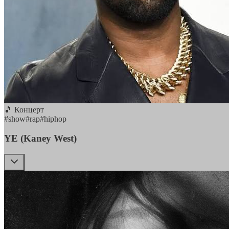
🎵 Концерт
#
show
#
rap
#
hiphop
YE (Kaney West)