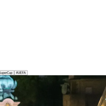
SuperCup
#
UEFA