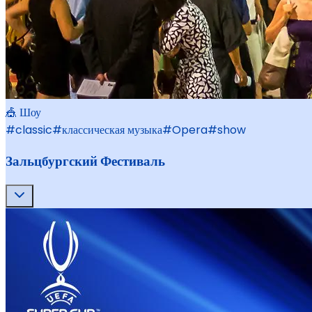
🎪 Шоу
#
classic
#
классическая музыка
#
Opera
#
show
Зальцбургский Фестиваль