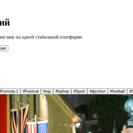
ий
ие шоу на одной стабильной платформе.
зия
#
Formula 1
#
Festival
#
rap
#
hiphop
#
Sport
#
футбол
#
football
#