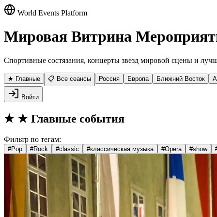
World Events Platform
Мировая Витрина Мероприят
Спортивные состязания, концерты звезд мировой сцены и лучш
★ Главные
📋 Все сеансы
Россия
Европа
Ближний Восток
А
Войти
★
★ Главные события
Фильтр по тегам:
#
Pop
#
Rock
#
classic
#
классическая музыка
#
Opera
#
show