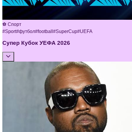
⚽ Спорт
#
Sport
#
футбол
#
football
#
SuperCup
#
UEFA
Супер Кубок УЕФА 2026