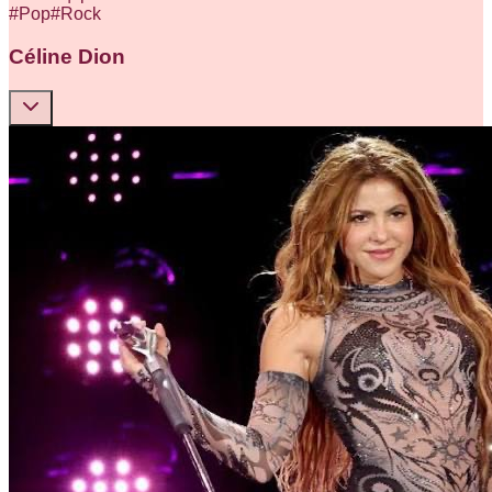
#
Pop
#
Rock
Céline Dion