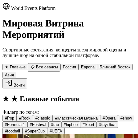
World Events Platform
Мировая Витрина
Мероприятий
Спортивные состязания, концерты звезд мировой сцены и
лучшие шоу на одной стабильной платформе.
★ Главные
📋 Все сеансы
Россия
Европа
Ближний Восток
Азия
Войти
★
★ Главные события
Фильтр по тегам:
#
Pop
#
Rock
#
classic
#
классическая музыка
#
Opera
#
show
#
Formula 1
#
Festival
#
rap
#
hiphop
#
Sport
#
футбол
#
football
#
SuperCup
#
UEFA