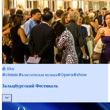
🎪 Шоу
#
classic
#
классическая музыка
#
Opera
#
show
Зальцбургский Фестиваль