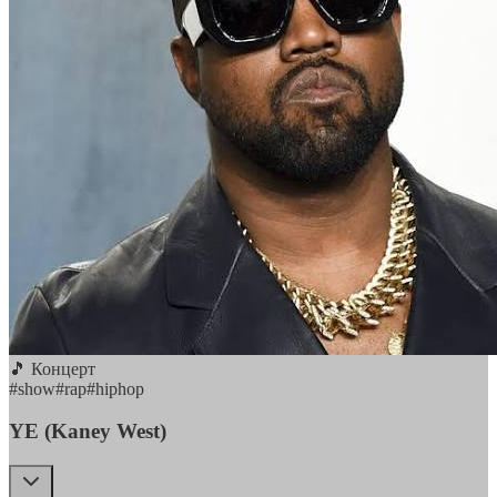
🎵 Концерт
#
show
#
rap
#
hiphop
YE (Kaney West)