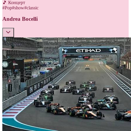
🎵 Концерт
#
Pop
#
show
#
classic
Andrea Bocelli