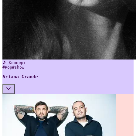
🎵 Концерт
#
Pop
#
show
Ariana Grande