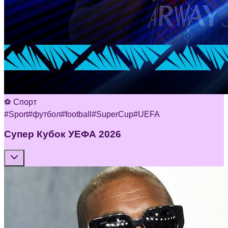
⚽ Спорт
#
Sport
#
футбол
#
football
#
SuperCup
#
UEFA
Супер Кубок УЕФА 2026