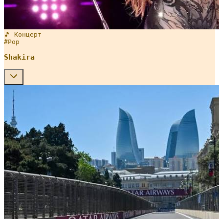
🎵 Концерт
#
Pop
Shakira