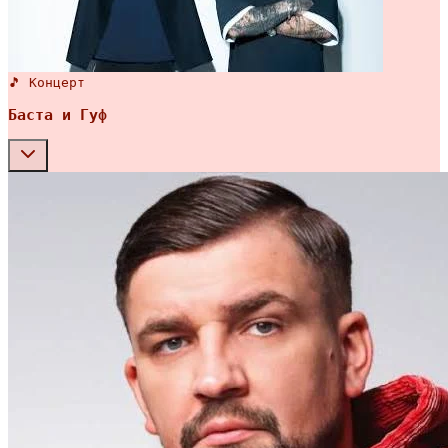
🎵 Концерт
Баста и Гуф