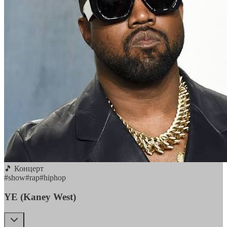
🎵 Концерт
#
show
#
rap
#
hiphop
YE (Kaney West)