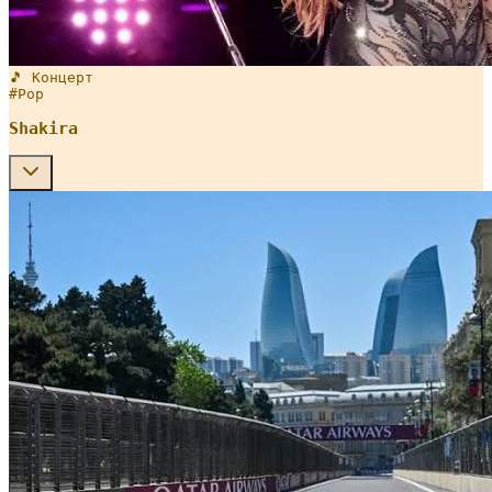
🎵 Концерт
#
Pop
Shakira