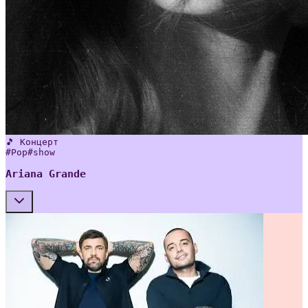
🎵 Концерт
#
Pop
#
show
Ariana Grande