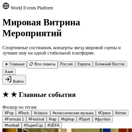
World Events Platform
Мировая Витрина
Мероприятий
Спортивные состязания, концерты звезд мировой сцены и
лучшие шоу на одной стабильной платформе.
★ Главные
📋 Все сеансы
Россия
Европа
Ближний Восток
Азия
Войти
★
★ Главные события
Фильтр по тегам:
#
Pop
#
Rock
#
classic
#
классическая музыка
#
Opera
#
show
#
Formula 1
#
Festival
#
rap
#
hiphop
#
Sport
#
футбол
#
football
#
SuperCup
#
UEFA