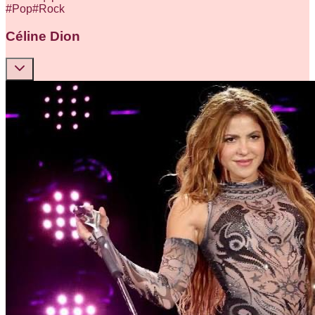
#
Pop
#
Rock
Céline Dion