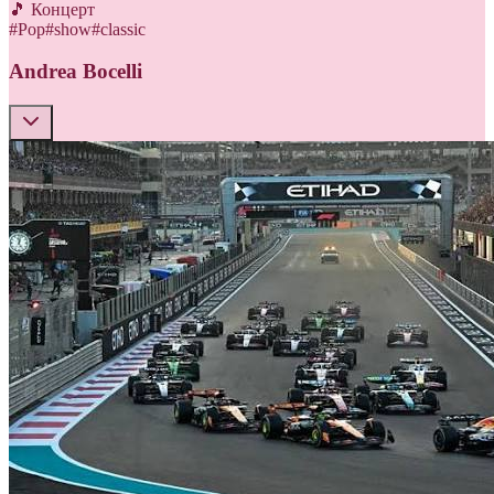
🎵 Концерт
#
Pop
#
show
#
classic
Andrea Bocelli