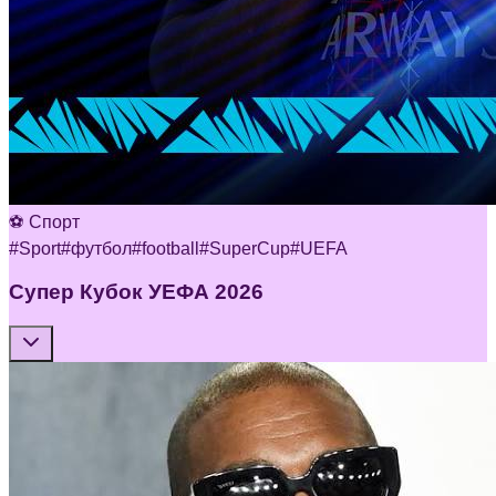
⚽ Спорт
#
Sport
#
футбол
#
football
#
SuperCup
#
UEFA
Супер Кубок УЕФА 2026