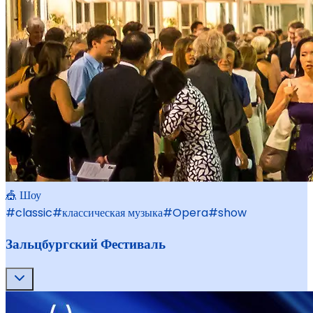
🎪 Шоу
#
classic
#
классическая музыка
#
Opera
#
show
Зальцбургский Фестиваль