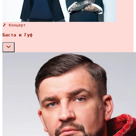
🎵 Концерт
Баста и Гуф