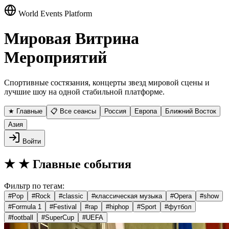
World Events Platform
Мировая Витрина
Мероприятий
Спортивные состязания, концерты звезд мировой сцены и
лучшие шоу на одной стабильной платформе.
★ Главные
📋 Все сеансы
Россия
Европа
Ближний Восток
Азия
Войти
★
★ Главные события
Фильтр по тегам:
#
Pop
#
Rock
#
classic
#
классическая музыка
#
Opera
#
show
#
Formula 1
#
Festival
#
rap
#
hiphop
#
Sport
#
футбол
#
football
#
SuperCup
#
UEFA