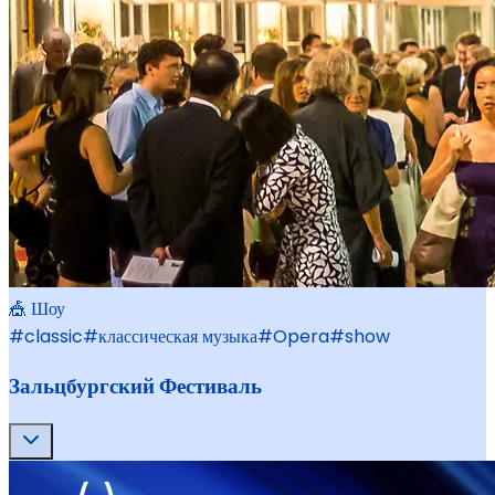
🎪 Шоу
#
classic
#
классическая музыка
#
Opera
#
show
Зальцбургский Фестиваль