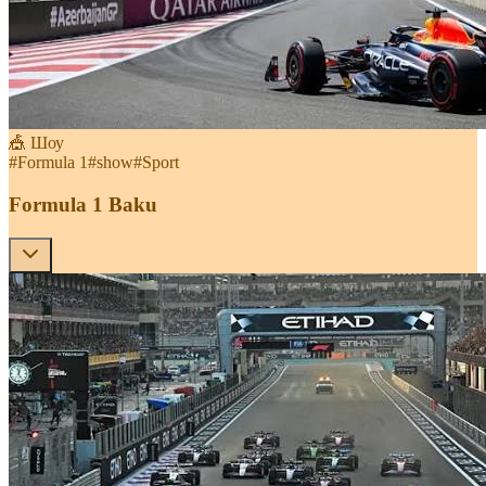
🎪 Шоу
#
Formula 1
#
show
#
Sport
Formula 1 Baku