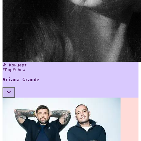
🎵 Концерт
#
Pop
#
show
Ariana Grande