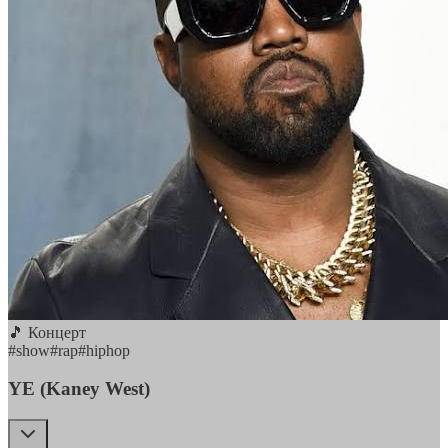
🎵 Концерт
#
show
#
rap
#
hiphop
YE (Kaney West)