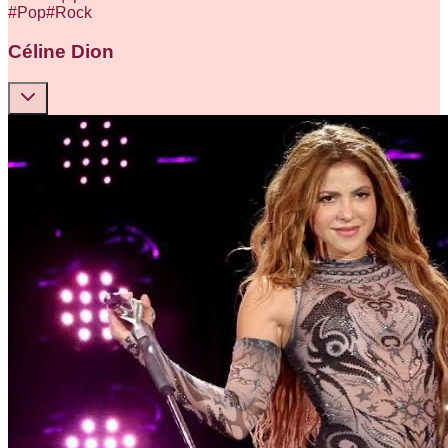
#
Pop
#
Rock
Céline Dion