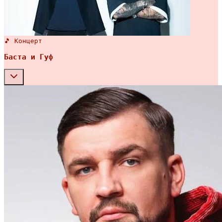
🎵 Концерт
Баста и Гуф