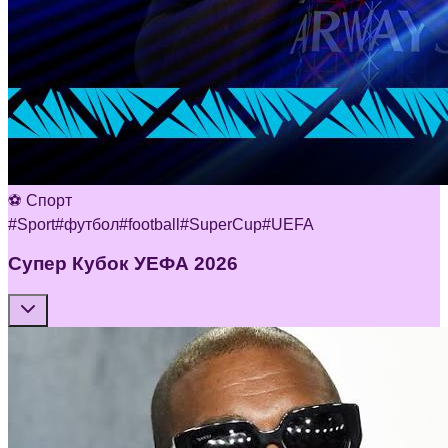
⚽ Спорт
#
Sport
#
футбол
#
football
#
SuperCup
#
UEFA
Супер Кубок УЕФА 2026