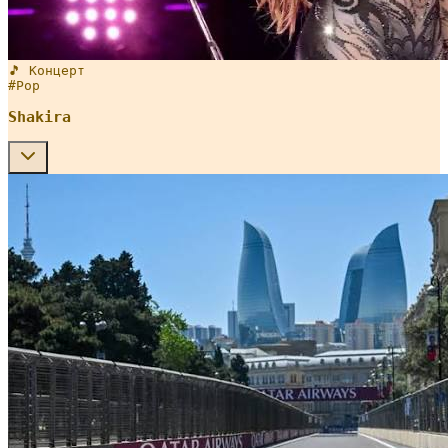
🎵 Концерт
#
Pop
Shakira