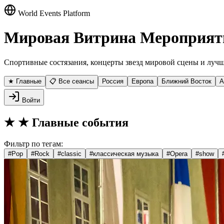
World Events Platform
Мировая Витрина Мероприят
Спортивные состязания, концерты звезд мировой сцены и лучш
★ Главные
📋 Все сеансы
Россия
Европа
Ближний Восток
А
Войти
★
★ Главные события
Фильтр по тегам:
#
Pop
#
Rock
#
classic
#
классическая музыка
#
Opera
#
show