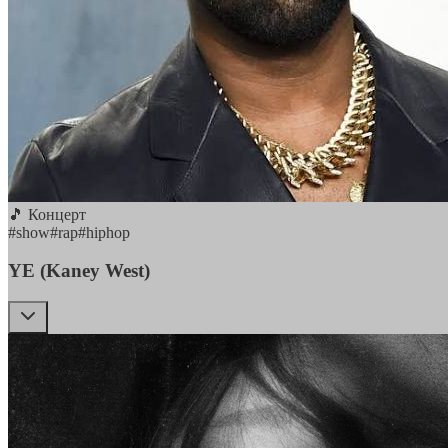
🎵 Концерт
#
show
#
rap
#
hiphop
YE (Kaney West)