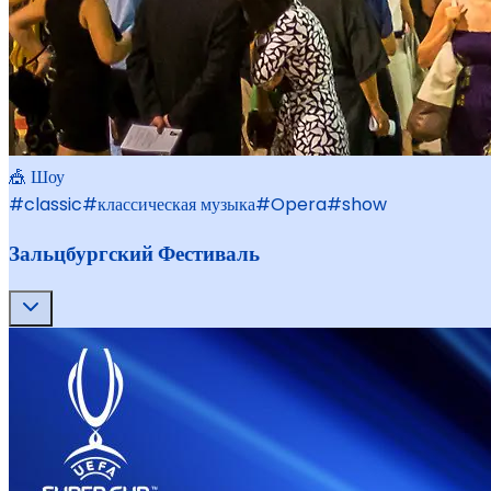
🎪 Шоу
#
classic
#
классическая музыка
#
Opera
#
show
Зальцбургский Фестиваль