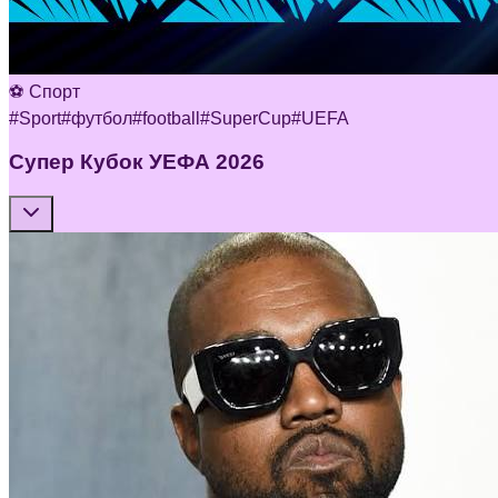
⚽ Спорт
#
Sport
#
футбол
#
football
#
SuperCup
#
UEFA
Супер Кубок УЕФА 2026