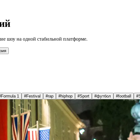
ий
ие шоу на одной стабильной платформе.
зия
#
Formula 1
#
Festival
#
rap
#
hiphop
#
Sport
#
футбол
#
football
#