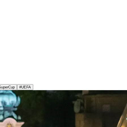
SuperCup
#
UEFA