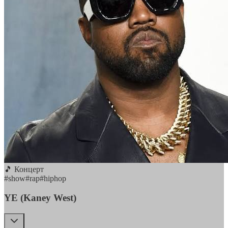
🎵 Концерт
#
show
#
rap
#
hiphop
YE (Kaney West)