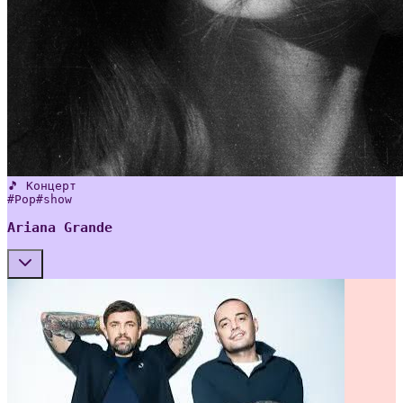
🎵 Концерт
#
Pop
#
show
Ariana Grande