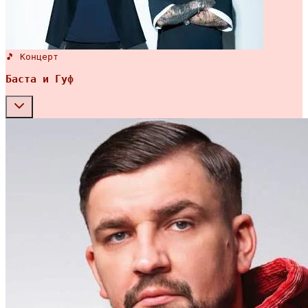
🎵 Концерт
Баста и Гуф