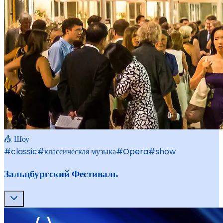
🎪 Шоу
#
classic
#
классическая музыка
#
Opera
#
show
Зальцбургский Фестиваль