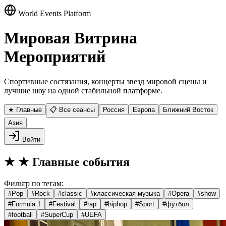
World Events Platform
Мировая Витрина
Мероприятий
Спортивные состязания, концерты звезд мировой сцены и
лучшие шоу на одной стабильной платформе.
★ Главные
📋 Все сеансы
Россия
Европа
Ближний Восток
Азия
Войти
★
★ Главные события
Фильтр по тегам:
#
Pop
#
Rock
#
classic
#
классическая музыка
#
Opera
#
show
#
Formula 1
#
Festival
#
rap
#
hiphop
#
Sport
#
футбол
#
football
#
SuperCup
#
UEFA