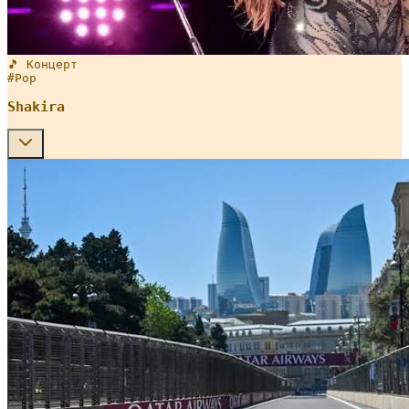
🎵 Концерт
#
Pop
Shakira