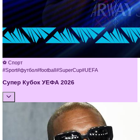
⚽ Спорт
#
Sport
#
футбол
#
football
#
SuperCup
#
UEFA
Супер Кубок УЕФА 2026