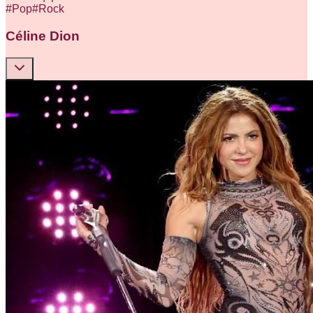
#
Pop
#
Rock
Céline Dion