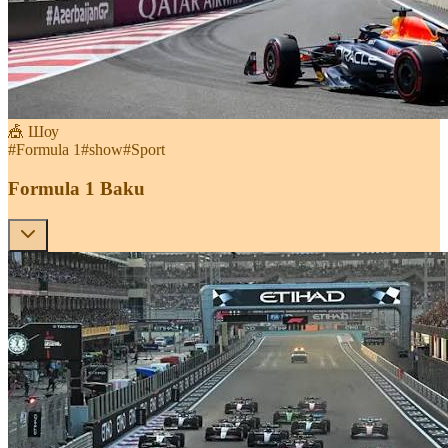
🎪 Шоу
#
Formula 1
#
show
#
Sport
Formula 1 Baku