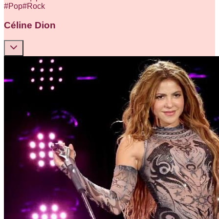
#
Pop
#
Rock
Céline Dion