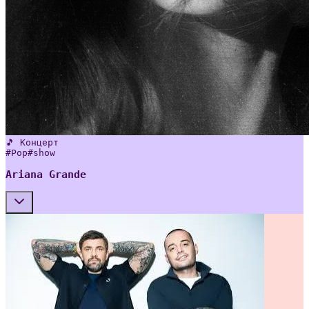
🎵 Концерт
#
Pop
#
show
Ariana Grande