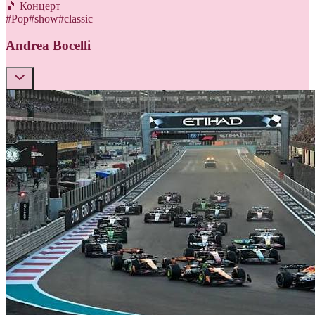
🎵 Концерт
#
Pop
#
show
#
classic
Andrea Bocelli