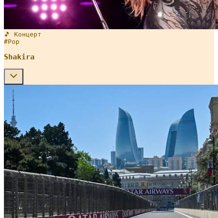
🎵 Концерт
#
Pop
Shakira