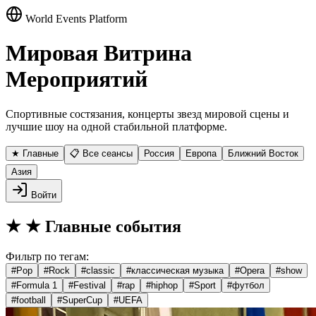
World Events Platform
Мировая Витрина
Мероприятий
Спортивные состязания, концерты звезд мировой сцены и
лучшие шоу на одной стабильной платформе.
★ Главные
📋 Все сеансы
Россия
Европа
Ближний Восток
Азия
Войти
★
★ Главные события
Фильтр по тегам:
#
Pop
#
Rock
#
classic
#
классическая музыка
#
Opera
#
show
#
Formula 1
#
Festival
#
rap
#
hiphop
#
Sport
#
футбол
#
football
#
SuperCup
#
UEFA