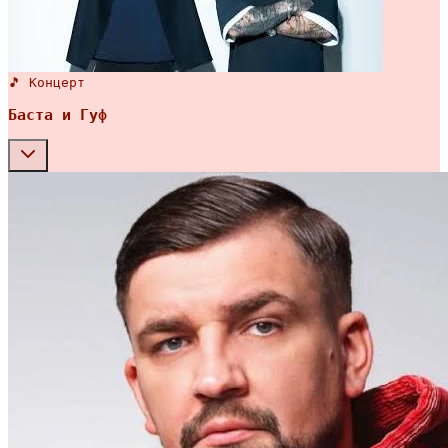
🎵 Концерт
Баста и Гуф