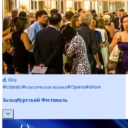
🎪 Шоу
#
classic
#
классическая музыка
#
Opera
#
show
Зальцбургский Фестиваль