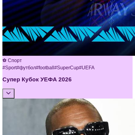
⚽ Спорт
#
Sport
#
футбол
#
football
#
SuperCup
#
UEFA
Супер Кубок УЕФА 2026