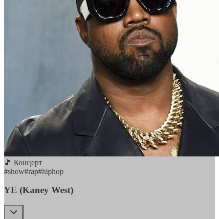
🎵 Концерт
#
show
#
rap
#
hiphop
YE (Kaney West)