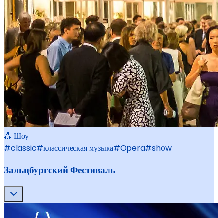
🎪 Шоу
#
classic
#
классическая музыка
#
Opera
#
show
Зальцбургский Фестиваль