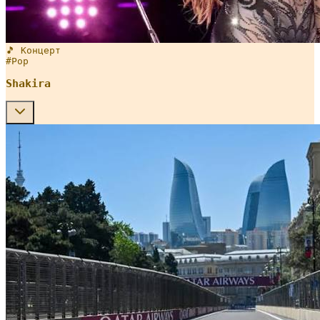
🎵 Концерт
#
Pop
Shakira