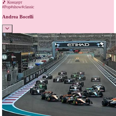
🎵 Концерт
#
Pop
#
show
#
classic
Andrea Bocelli