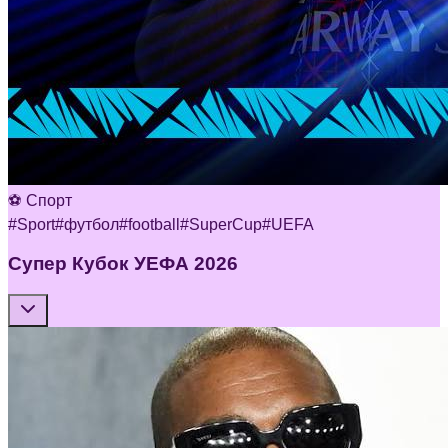
⚽ Спорт
#
Sport
#
футбол
#
football
#
SuperCup
#
UEFA
Супер Кубок УЕФА 2026