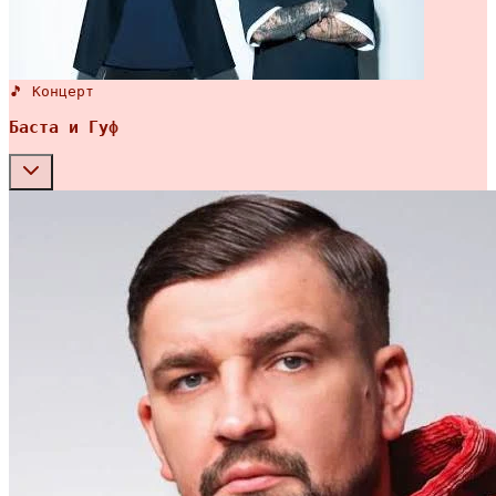
🎵 Концерт
Баста и Гуф