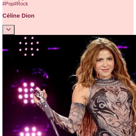
#
Pop
#
Rock
Céline Dion