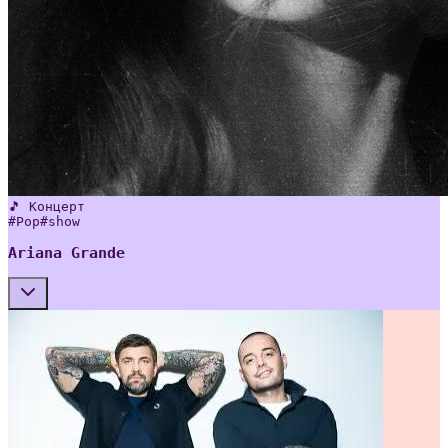
🎵 Концерт
#
Pop
#
show
Ariana Grande