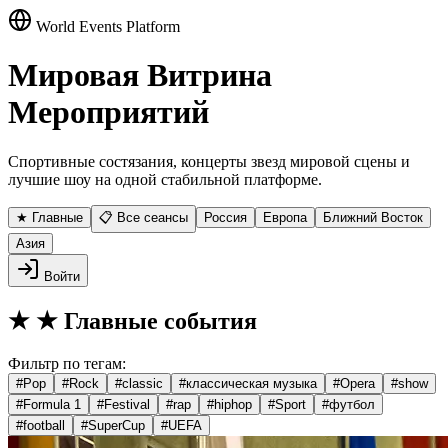
World Events Platform
Мировая Витрина
Мероприятий
Спортивные состязания, концерты звезд мировой сцены и
лучшие шоу на одной стабильной платформе.
★ Главные
📋 Все сеансы
Россия
Европа
Ближний Восток
Азия
Войти
★
★ Главные события
Фильтр по тегам:
#
Pop
#
Rock
#
classic
#
классическая музыка
#
Opera
#
show
#
Formula 1
#
Festival
#
rap
#
hiphop
#
Sport
#
футбол
#
football
#
SuperCup
#
UEFA