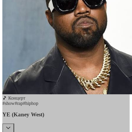
🎵 Концерт
#
show
#
rap
#
hiphop
YE (Kaney West)