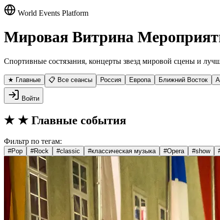
World Events Platform
Мировая Витрина Мероприят
Спортивные состязания, концерты звезд мировой сцены и лучш
★ Главные
📋 Все сеансы
Россия
Европа
Ближний Восток
А
Войти
★
★ Главные события
Фильтр по тегам:
#
Pop
#
Rock
#
classic
#
классическая музыка
#
Opera
#
show