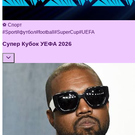
⚽ Спорт
#
Sport
#
футбол
#
football
#
SuperCup
#
UEFA
Супер Кубок УЕФА 2026