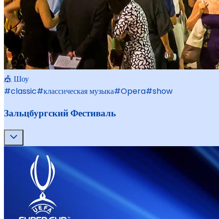
🎪 Шоу
#
classic
#
классическая музыка
#
Opera
#
show
Зальцбургский Фестиваль