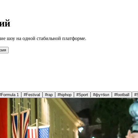
ий
ие шоу на одной стабильной платформе.
зия
#
Formula 1
#
Festival
#
rap
#
hiphop
#
Sport
#
футбол
#
football
#