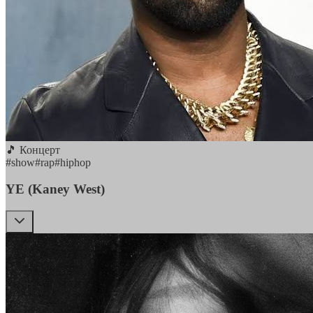
🎵 Концерт
#
show
#
rap
#
hiphop
YE (Kaney West)