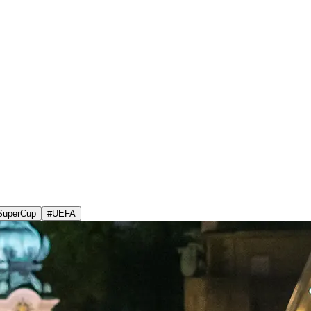
SuperCup
#
UEFA