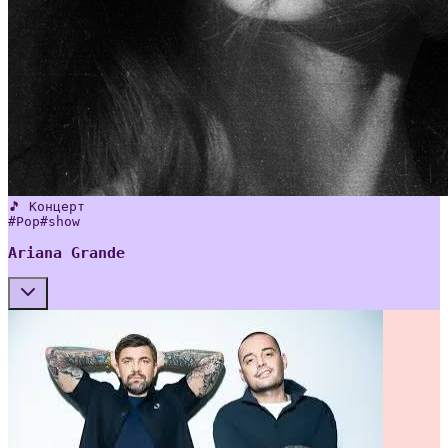
🎵 Концерт
#
Pop
#
show
Ariana Grande