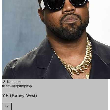
🎵 Концерт
#
show
#
rap
#
hiphop
YE (Kaney West)