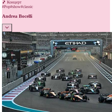
🎵 Концерт
#
Pop
#
show
#
classic
Andrea Bocelli