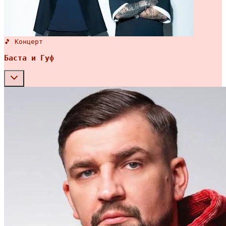
🎵 Концерт
Баста и Гуф