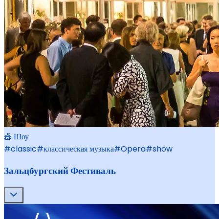
🎪 Шоу
#
classic
#
классическая музыка
#
Opera
#
show
Зальцбургский Фестиваль