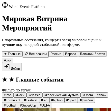
World Events Platform
Мировая Витрина
Мероприятий
Спортивные состязания, концерты звезд мировой сцены и
лучшие шоу на одной стабильной платформе.
★ Главные
📋 Все сеансы
Россия
Европа
Ближний Восток
Азия
Войти
★
★ Главные события
Фильтр по тегам:
#
Pop
#
Rock
#
classic
#
классическая музыка
#
Opera
#
show
#
Formula 1
#
Festival
#
rap
#
hiphop
#
Sport
#
футбол
#
football
#
SuperCup
#
UEFA