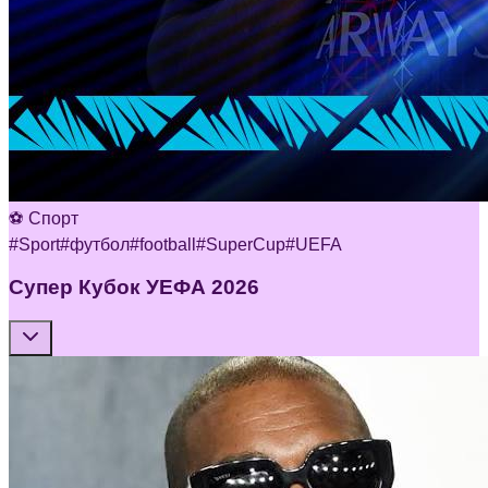
⚽ Спорт
#
Sport
#
футбол
#
football
#
SuperCup
#
UEFA
Супер Кубок УЕФА 2026