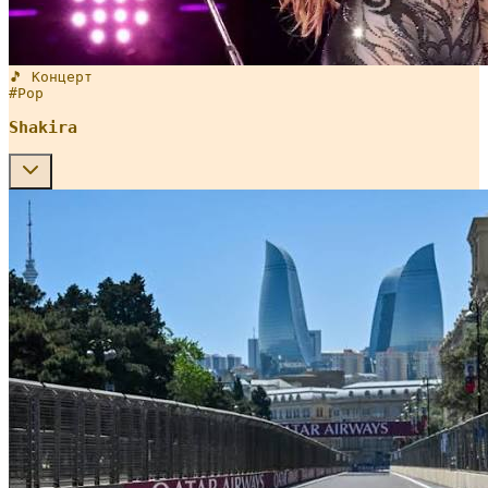
🎵 Концерт
#
Pop
Shakira