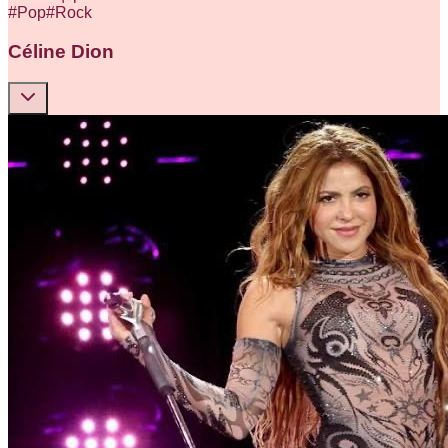
#
Pop
#
Rock
Céline Dion