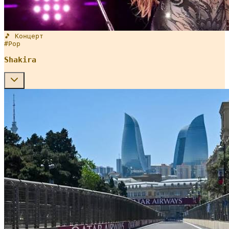
🎵 Концерт
#
Pop
Shakira