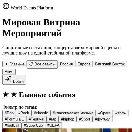
World Events Platform
Мировая Витрина
Мероприятий
Спортивные состязания, концерты звезд мировой сцены и
лучшие шоу на одной стабильной платформе.
★ Главные
📋 Все сеансы
Россия
Европа
Ближний Восток
Азия
Войти
★
★ Главные события
Фильтр по тегам:
#
Pop
#
Rock
#
classic
#
классическая музыка
#
Opera
#
show
#
Formula 1
#
Festival
#
rap
#
hiphop
#
Sport
#
футбол
#
football
#
SuperCup
#
UEFA