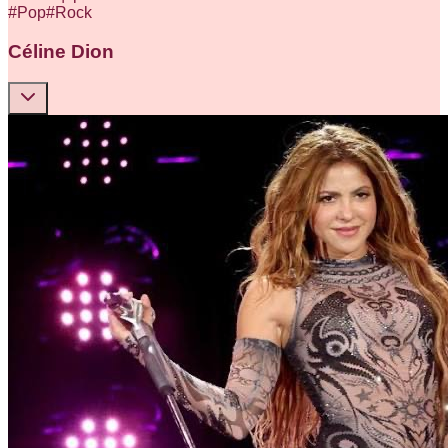
#
Pop
#
Rock
Céline Dion