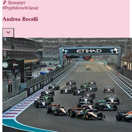
🎵 Концерт
#
Pop
#
show
#
classic
Andrea Bocelli