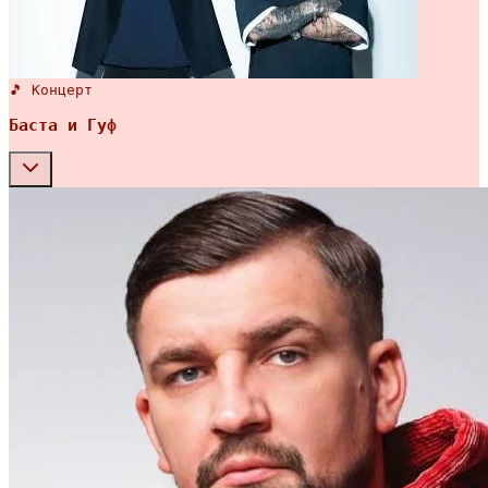
🎵 Концерт
Баста и Гуф