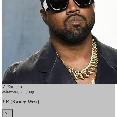
🎵 Концерт
#
show
#
rap
#
hiphop
YE (Kaney West)