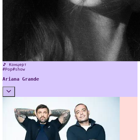
🎵 Концерт
#
Pop
#
show
Ariana Grande