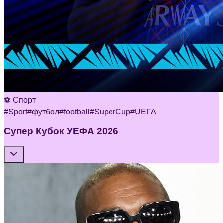
⚽ Спорт
#
Sport
#
футбол
#
football
#
SuperCup
#
UEFA
Супер Кубок УЕФА 2026