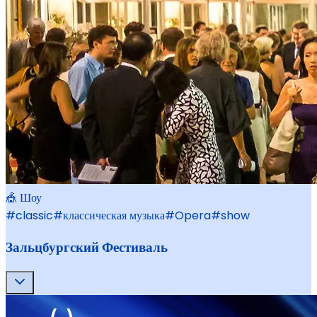
🎪 Шоу
#
classic
#
классическая музыка
#
Opera
#
show
Зальцбургский Фестиваль