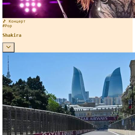
🎵 Концерт
#
Pop
Shakira