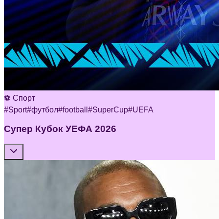
⚽ Спорт
#
Sport
#
футбол
#
football
#
SuperCup
#
UEFA
Супер Кубок УЕФА 2026