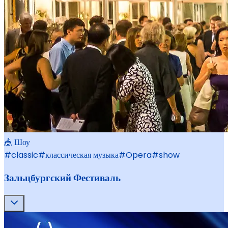
🎪 Шоу
#
classic
#
классическая музыка
#
Opera
#
show
Зальцбургский Фестиваль