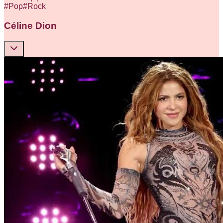
#
Pop
#
Rock
Céline Dion