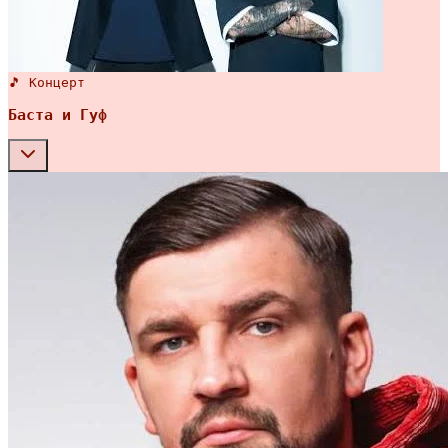
🎵 Концерт
Баста и Гуф