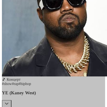
🎵 Концерт
#
show
#
rap
#
hiphop
YE (Kaney West)