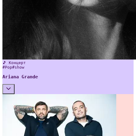
🎵 Концерт
#
Pop
#
show
Ariana Grande