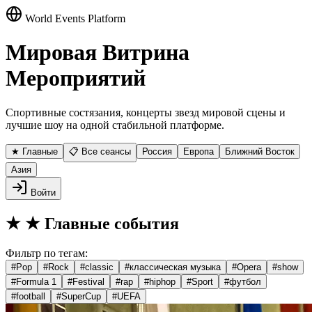
World Events Platform
Мировая Витрина
Мероприятий
Спортивные состязания, концерты звезд мировой сцены и
лучшие шоу на одной стабильной платформе.
★ Главные
📋 Все сеансы
Россия
Европа
Ближний Восток
Азия
Войти
★
★ Главные события
Фильтр по тегам:
#
Pop
#
Rock
#
classic
#
классическая музыка
#
Opera
#
show
#
Formula 1
#
Festival
#
rap
#
hiphop
#
Sport
#
футбол
#
football
#
SuperCup
#
UEFA