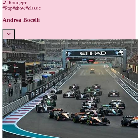
🎵 Концерт
#
Pop
#
show
#
classic
Andrea Bocelli