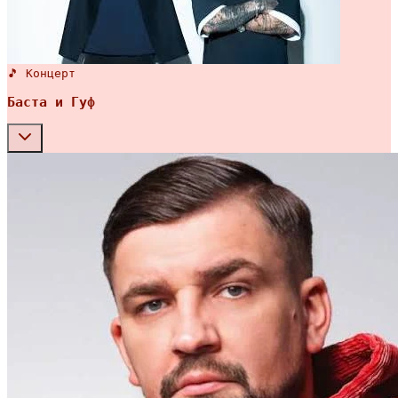
🎵 Концерт
Баста и Гуф