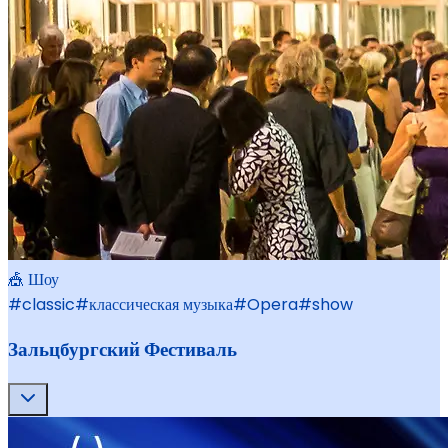
🎪 Шоу
#
classic
#
классическая музыка
#
Opera
#
show
Зальцбургский Фестиваль