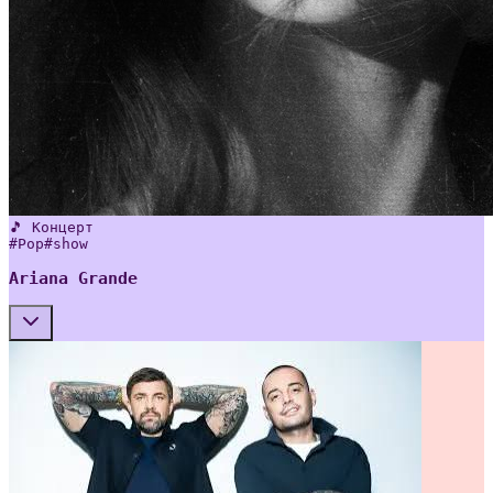
🎵 Концерт
#
Pop
#
show
Ariana Grande