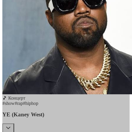
🎵 Концерт
#
show
#
rap
#
hiphop
YE (Kaney West)