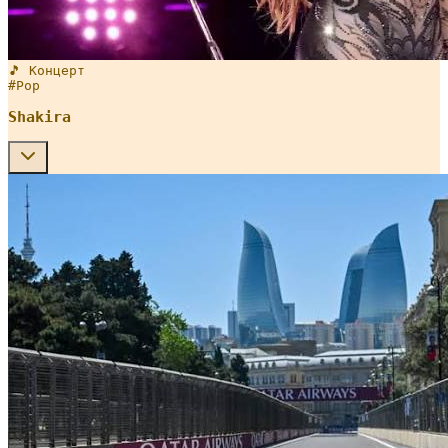
🎵 Концерт
#
Pop
Shakira