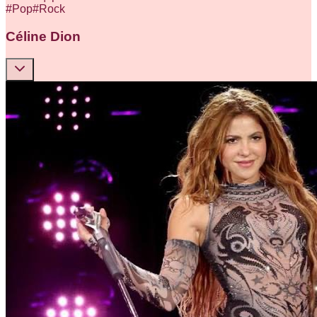
#
Pop
#
Rock
Céline Dion