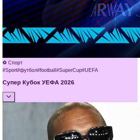
⚽ Спорт
#
Sport
#
футбол
#
football
#
SuperCup
#
UEFA
Супер Кубок УЕФА 2026