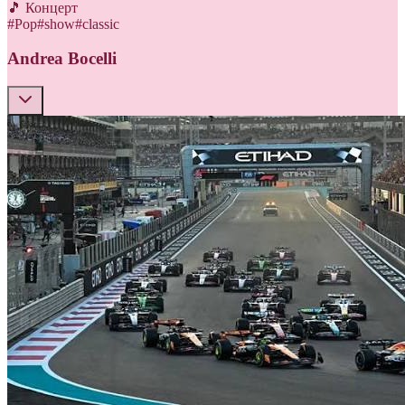
🎵 Концерт
#
Pop
#
show
#
classic
Andrea Bocelli