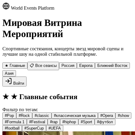
World Events Platform
Мировая Витрина
Мероприятий
Спортивные состязания, концерты звезд мировой сцены и
лучшие шоу на одной стабильной платформе.
★ Главные
📋 Все сеансы
Россия
Европа
Ближний Восток
Азия
Войти
★
★ Главные события
Фильтр по тегам:
#
Pop
#
Rock
#
classic
#
классическая музыка
#
Opera
#
show
#
Formula 1
#
Festival
#
rap
#
hiphop
#
Sport
#
футбол
#
football
#
SuperCup
#
UEFA