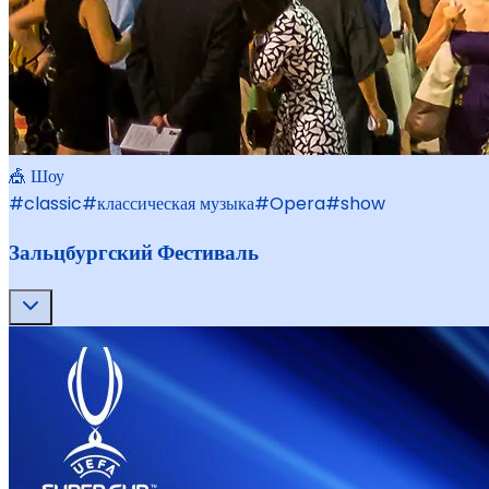
🎪 Шоу
#
classic
#
классическая музыка
#
Opera
#
show
Зальцбургский Фестиваль