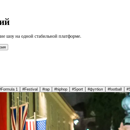
ий
ие шоу на одной стабильной платформе.
зия
#
Formula 1
#
Festival
#
rap
#
hiphop
#
Sport
#
футбол
#
football
#