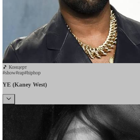
🎵 Концерт
#
show
#
rap
#
hiphop
YE (Kaney West)