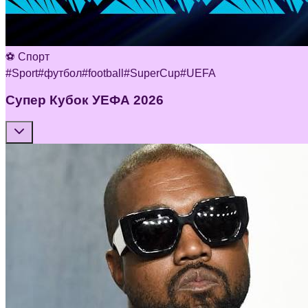
⚽ Спорт
#
Sport
#
футбол
#
football
#
SuperCup
#
UEFA
Супер Кубок УЕФА 2026