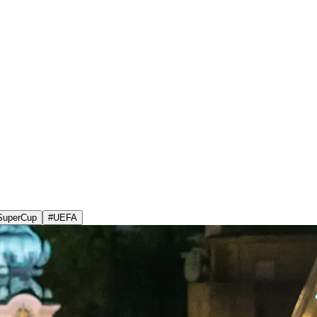
SuperCup
#
UEFA