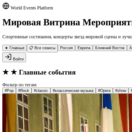
World Events Platform
Мировая Витрина Мероприят
Спортивные состязания, концерты звезд мировой сцены и лучш
★ Главные
📋 Все сеансы
Россия
Европа
Ближний Восток
А
Войти
★
★ Главные события
Фильтр по тегам:
#
Pop
#
Rock
#
classic
#
классическая музыка
#
Opera
#
show