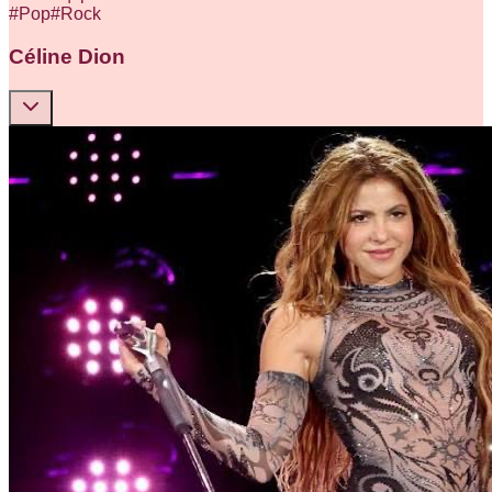
#
Pop
#
Rock
Céline Dion