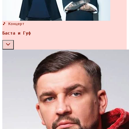
🎵 Концерт
Баста и Гуф