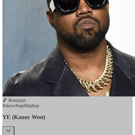
🎵 Концерт
#
show
#
rap
#
hiphop
YE (Kaney West)