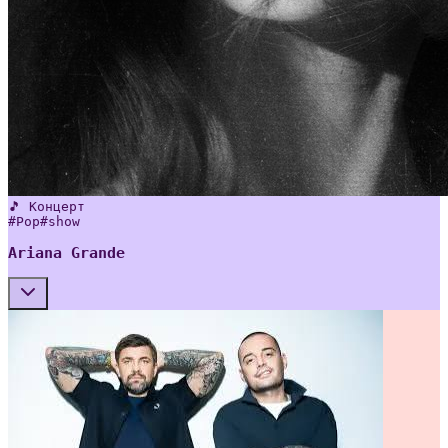
🎵 Концерт
#
Pop
#
show
Ariana Grande