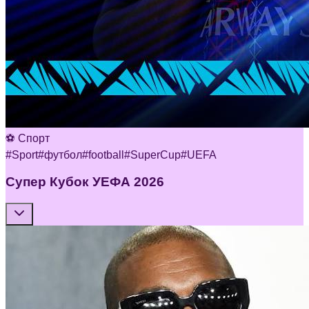
⚽ Спорт
#
Sport
#
футбол
#
football
#
SuperCup
#
UEFA
Супер Кубок УЕФА 2026