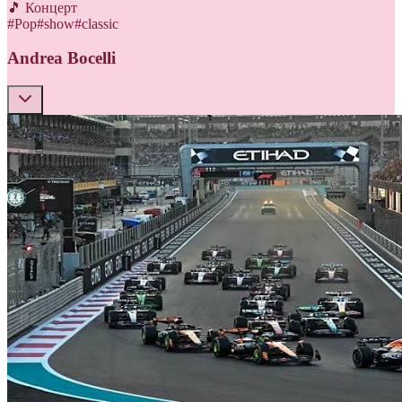
🎵 Концерт
#
Pop
#
show
#
classic
Andrea Bocelli