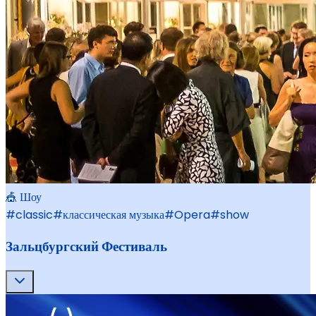
🎪 Шоу
#
classic
#
классическая музыка
#
Opera
#
show
Зальцбургский Фестиваль