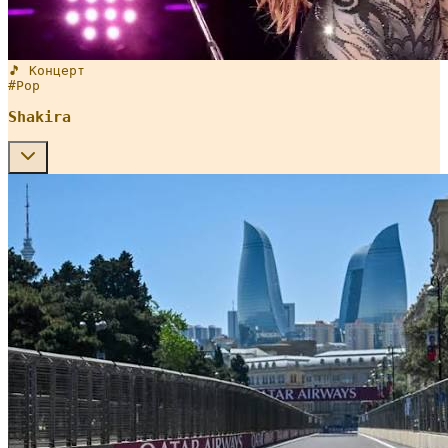
🎵 Концерт
#
Pop
Shakira