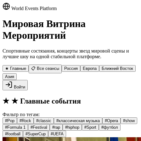
World Events Platform
Мировая Витрина
Мероприятий
Спортивные состязания, концерты звезд мировой сцены и
лучшие шоу на одной стабильной платформе.
★ Главные
📋 Все сеансы
Россия
Европа
Ближний Восток
Азия
Войти
★
★ Главные события
Фильтр по тегам:
#
Pop
#
Rock
#
classic
#
классическая музыка
#
Opera
#
show
#
Formula 1
#
Festival
#
rap
#
hiphop
#
Sport
#
футбол
#
football
#
SuperCup
#
UEFA