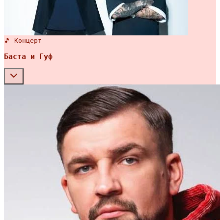
🎵 Концерт
Баста и Гуф