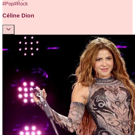
#
Pop
#
Rock
Céline Dion