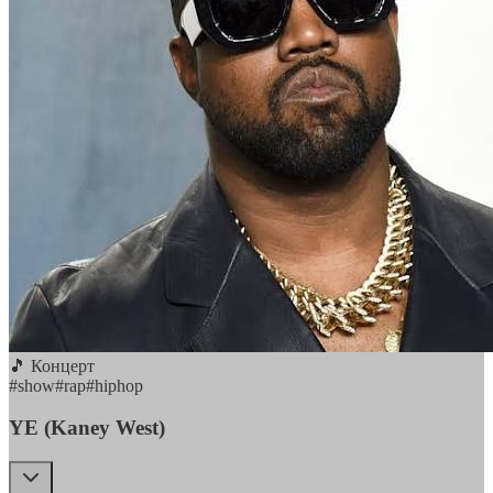
🎵 Концерт
#
show
#
rap
#
hiphop
YE (Kaney West)