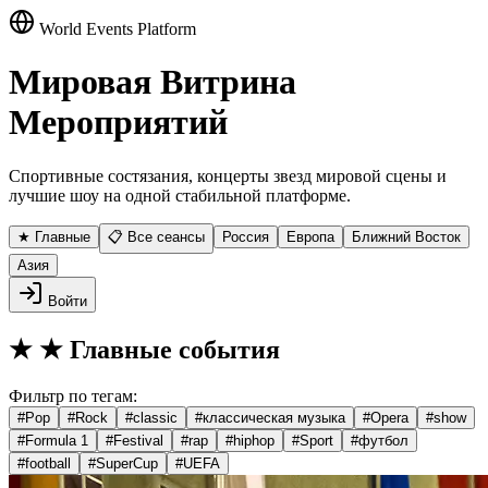
World Events Platform
Мировая Витрина
Мероприятий
Спортивные состязания, концерты звезд мировой сцены и
лучшие шоу на одной стабильной платформе.
★ Главные
📋 Все сеансы
Россия
Европа
Ближний Восток
Азия
Войти
★
★ Главные события
Фильтр по тегам:
#
Pop
#
Rock
#
classic
#
классическая музыка
#
Opera
#
show
#
Formula 1
#
Festival
#
rap
#
hiphop
#
Sport
#
футбол
#
football
#
SuperCup
#
UEFA