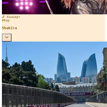
🎵 Концерт
#
Pop
Shakira