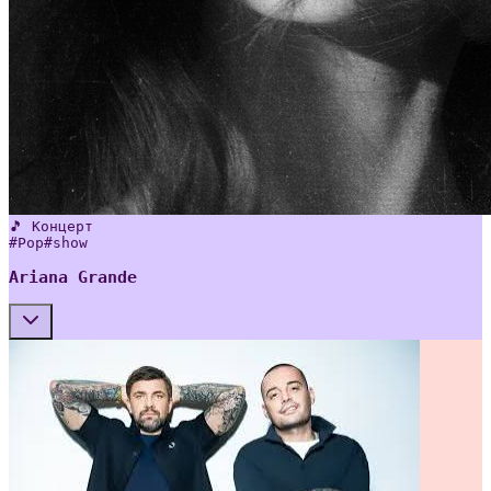
🎵 Концерт
#
Pop
#
show
Ariana Grande