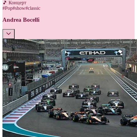
🎵 Концерт
#
Pop
#
show
#
classic
Andrea Bocelli