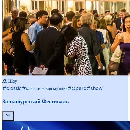
🎪 Шоу
#
classic
#
классическая музыка
#
Opera
#
show
Зальцбургский Фестиваль