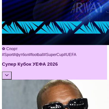
⚽ Спорт
#
Sport
#
футбол
#
football
#
SuperCup
#
UEFA
Супер Кубок УЕФА 2026