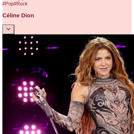
#
Pop
#
Rock
Céline Dion