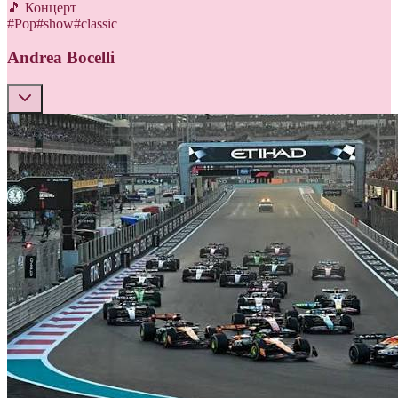
🎵 Концерт
#
Pop
#
show
#
classic
Andrea Bocelli