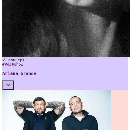
🎵 Концерт
#
Pop
#
show
Ariana Grande