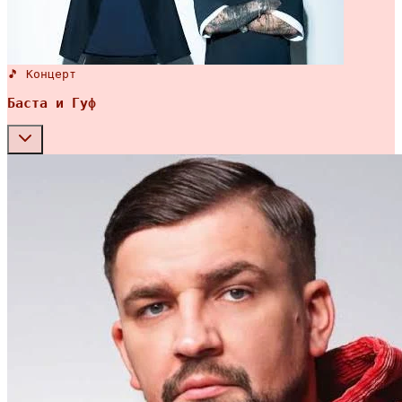
🎵 Концерт
Баста и Гуф