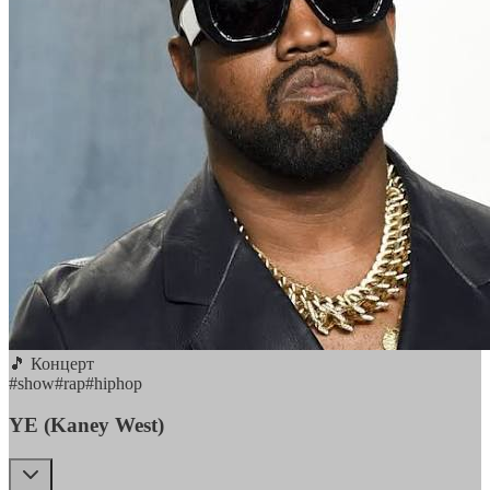
🎵 Концерт
#
show
#
rap
#
hiphop
YE (Kaney West)