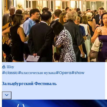
🎪 Шоу
#
classic
#
классическая музыка
#
Opera
#
show
Зальцбургский Фестиваль