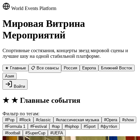
World Events Platform
Мировая Витрина
Мероприятий
Спортивные состязания, концерты звезд мировой сцены и
лучшие шоу на одной стабильной платформе.
★ Главные
📋 Все сеансы
Россия
Европа
Ближний Восток
Азия
Войти
★
★ Главные события
Фильтр по тегам:
#
Pop
#
Rock
#
classic
#
классическая музыка
#
Opera
#
show
#
Formula 1
#
Festival
#
rap
#
hiphop
#
Sport
#
футбол
#
football
#
SuperCup
#
UEFA