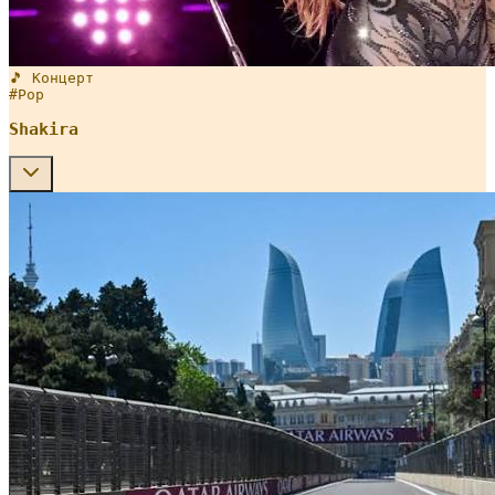
🎵 Концерт
#
Pop
Shakira