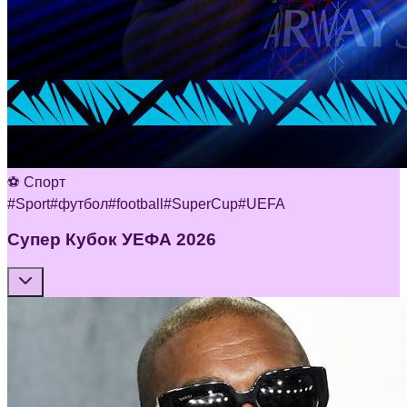
⚽ Спорт
#
Sport
#
футбол
#
football
#
SuperCup
#
UEFA
Супер Кубок УЕФА 2026