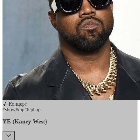
🎵 Концерт
#
show
#
rap
#
hiphop
YE (Kaney West)