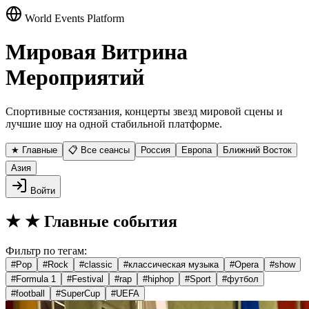
World Events Platform
Мировая Витрина
Мероприятий
Спортивные состязания, концерты звезд мировой сцены и
лучшие шоу на одной стабильной платформе.
★ Главные
📋 Все сеансы
Россия
Европа
Ближний Восток
Азия
Войти
★
★ Главные события
Фильтр по тегам:
#
Pop
#
Rock
#
classic
#
классическая музыка
#
Opera
#
show
#
Formula 1
#
Festival
#
rap
#
hiphop
#
Sport
#
футбол
#
football
#
SuperCup
#
UEFA