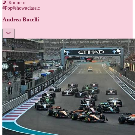
🎵 Концерт
#
Pop
#
show
#
classic
Andrea Bocelli