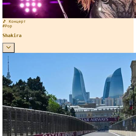
🎵 Концерт
#
Pop
Shakira