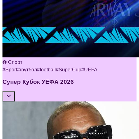
⚽ Спорт
#
Sport
#
футбол
#
football
#
SuperCup
#
UEFA
Супер Кубок УЕФА 2026