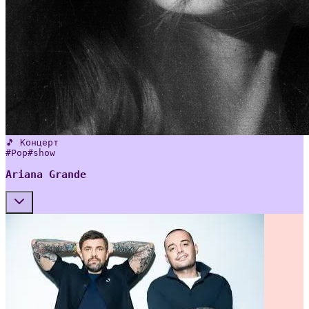
🎵 Концерт
#
Pop
#
show
Ariana Grande