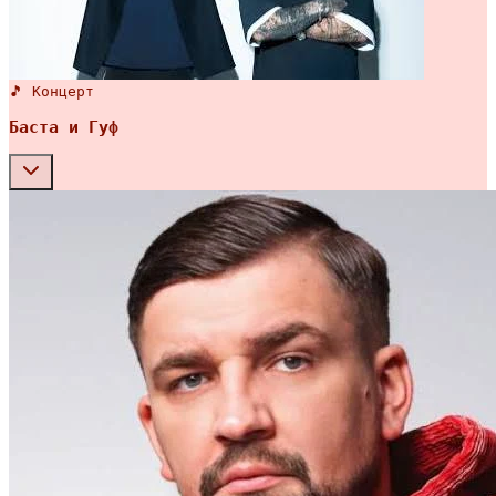
🎵 Концерт
Баста и Гуф