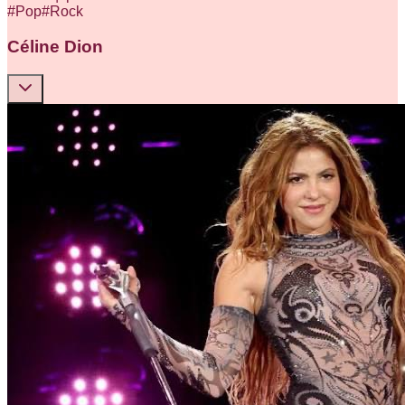
#
Pop
#
Rock
Céline Dion