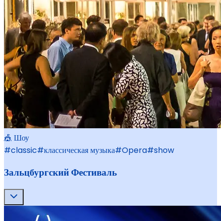
🎪 Шоу
#
classic
#
классическая музыка
#
Opera
#
show
Зальцбургский Фестиваль