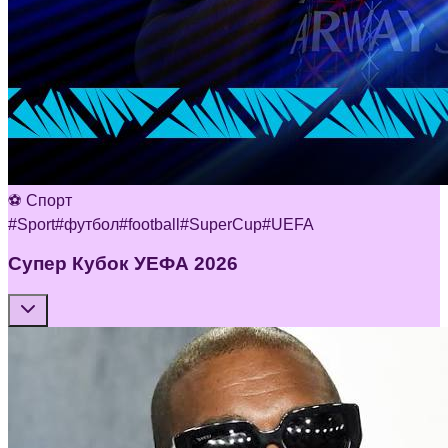
⚽ Спорт
#
Sport
#
футбол
#
football
#
SuperCup
#
UEFA
Супер Кубок УЕФА 2026