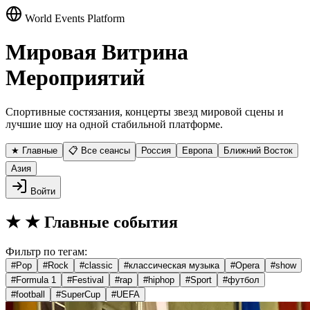
World Events Platform
Мировая Витрина
Мероприятий
Спортивные состязания, концерты звезд мировой сцены и
лучшие шоу на одной стабильной платформе.
★ Главные
📋 Все сеансы
Россия
Европа
Ближний Восток
Азия
Войти
★
★ Главные события
Фильтр по тегам:
#
Pop
#
Rock
#
classic
#
классическая музыка
#
Opera
#
show
#
Formula 1
#
Festival
#
rap
#
hiphop
#
Sport
#
футбол
#
football
#
SuperCup
#
UEFA