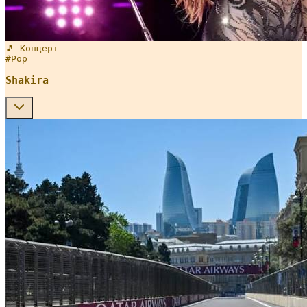
🎵 Концерт
#
Pop
Shakira