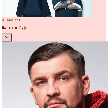
🎵 Концерт
Баста и Гуф