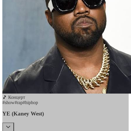
🎵 Концерт
#
show
#
rap
#
hiphop
YE (Kaney West)