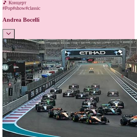
🎵 Концерт
#
Pop
#
show
#
classic
Andrea Bocelli