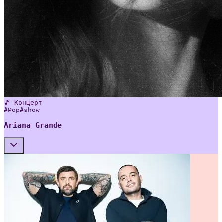
🎵 Концерт
#
Pop
#
show
Ariana Grande