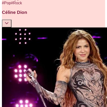
#
Pop
#
Rock
Céline Dion