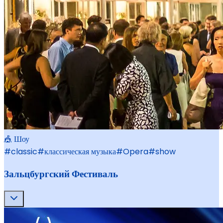
🎪 Шоу
#
classic
#
классическая музыка
#
Opera
#
show
Зальцбургский Фестиваль