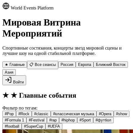
World Events Platform
Мировая Витрина
Мероприятий
Спортивные состязания, концерты звезд мировой сцены и
лучшие шоу на одной стабильной платформе.
★ Главные
📋 Все сеансы
Россия
Европа
Ближний Восток
Азия
Войти
★
★ Главные события
Фильтр по тегам:
#
Pop
#
Rock
#
classic
#
классическая музыка
#
Opera
#
show
#
Formula 1
#
Festival
#
rap
#
hiphop
#
Sport
#
футбол
#
football
#
SuperCup
#
UEFA