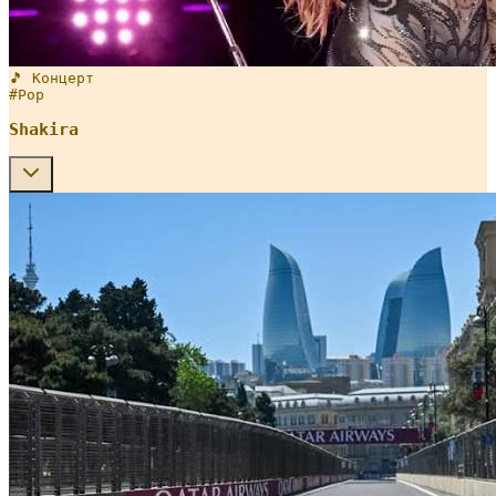
🎵 Концерт
#
Pop
Shakira