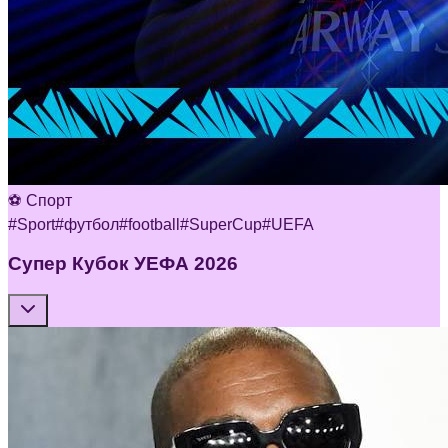
⚽ Спорт
#
Sport
#
футбол
#
football
#
SuperCup
#
UEFA
Супер Кубок УЕФА 2026