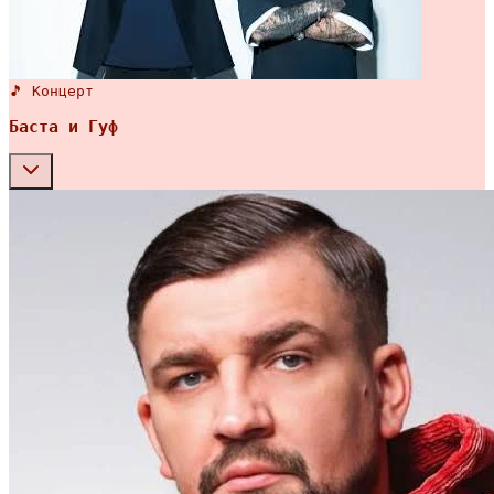
🎵 Концерт
Баста и Гуф