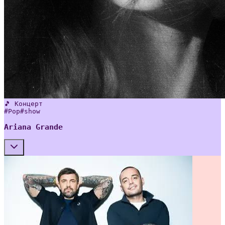
🎵 Концерт
#
Pop
#
show
Ariana Grande