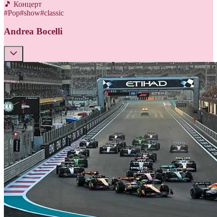
🎵 Концерт
#
Pop
#
show
#
classic
Andrea Bocelli