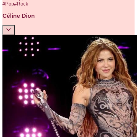
#
Pop
#
Rock
Céline Dion