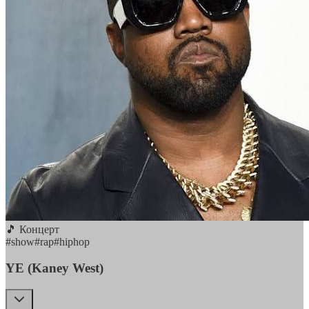
🎵 Концерт
#
show
#
rap
#
hiphop
YE (Kaney West)