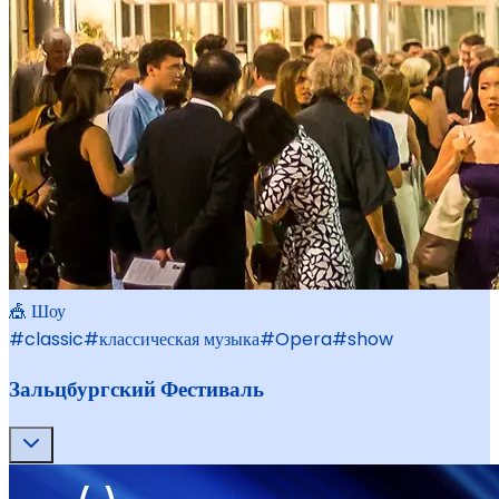
🎪 Шоу
#
classic
#
классическая музыка
#
Opera
#
show
Зальцбургский Фестиваль