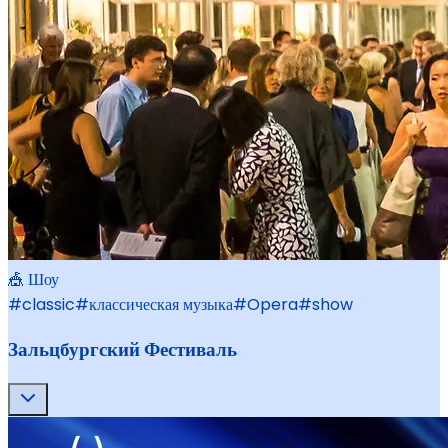
🎪 Шоу
#
classic
#
классическая музыка
#
Opera
#
show
Зальцбургский Фестиваль