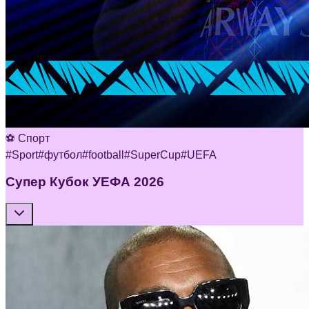
⚽ Спорт
#
Sport
#
футбол
#
football
#
SuperCup
#
UEFA
Супер Кубок УЕФА 2026