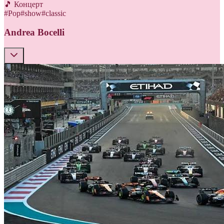
🎵 Концерт
#
Pop
#
show
#
classic
Andrea Bocelli