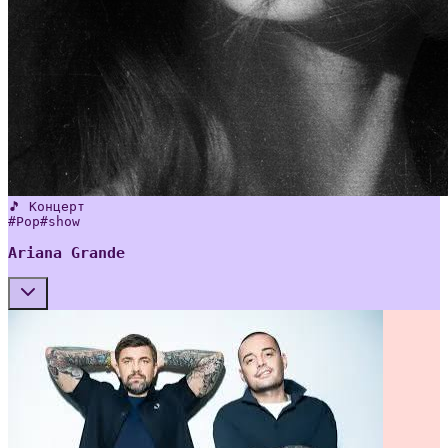
🎵 Концерт
#
Pop
#
show
Ariana Grande