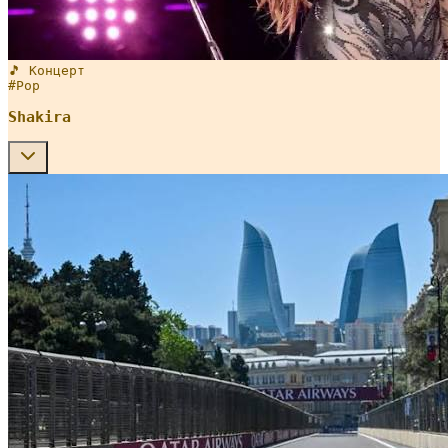
🎵 Концерт
#
Pop
Shakira