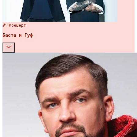
🎵 Концерт
Баста и Гуф