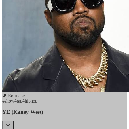
🎵 Концерт
#
show
#
rap
#
hiphop
YE (Kaney West)