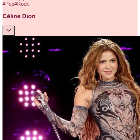
#
Pop
#
Rock
Céline Dion