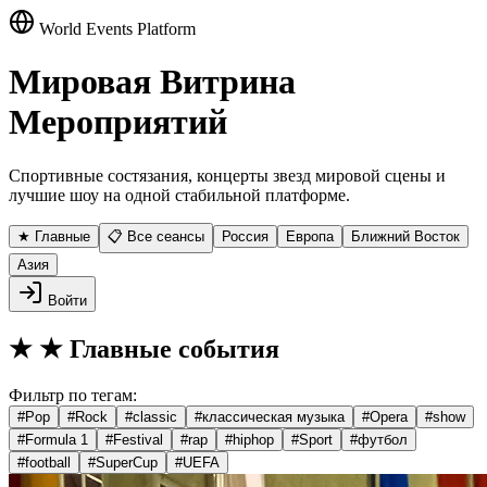
World Events Platform
Мировая Витрина
Мероприятий
Спортивные состязания, концерты звезд мировой сцены и
лучшие шоу на одной стабильной платформе.
★ Главные
📋 Все сеансы
Россия
Европа
Ближний Восток
Азия
Войти
★
★ Главные события
Фильтр по тегам:
#
Pop
#
Rock
#
classic
#
классическая музыка
#
Opera
#
show
#
Formula 1
#
Festival
#
rap
#
hiphop
#
Sport
#
футбол
#
football
#
SuperCup
#
UEFA