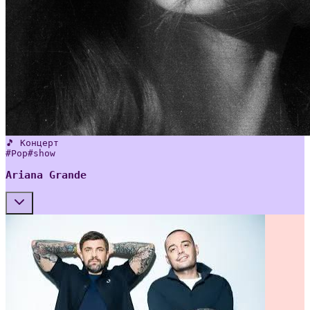
🎵 Концерт
#
Pop
#
show
Ariana Grande