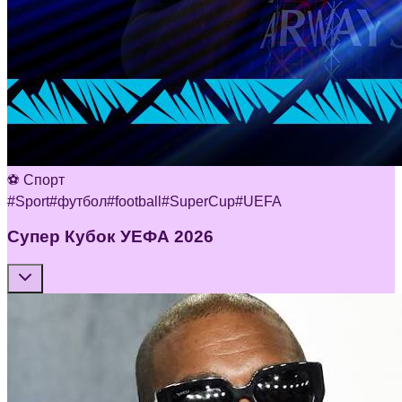
⚽ Спорт
#
Sport
#
футбол
#
football
#
SuperCup
#
UEFA
Супер Кубок УЕФА 2026