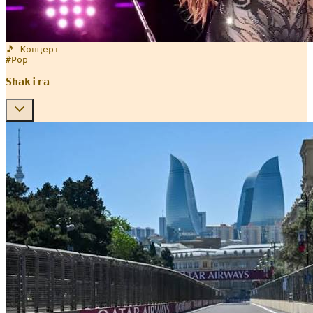
🎵 Концерт
#
Pop
Shakira