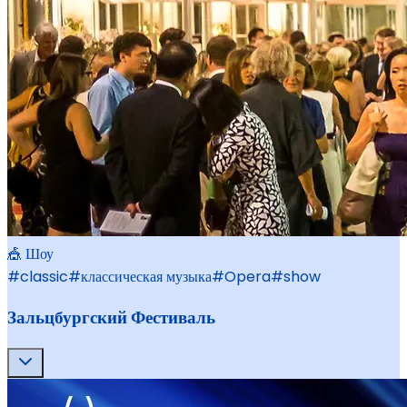
🎪 Шоу
#
classic
#
классическая музыка
#
Opera
#
show
Зальцбургский Фестиваль