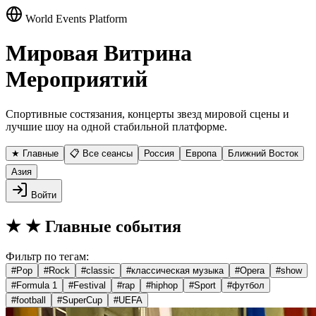
World Events Platform
Мировая Витрина
Мероприятий
Спортивные состязания, концерты звезд мировой сцены и
лучшие шоу на одной стабильной платформе.
★ Главные
📋 Все сеансы
Россия
Европа
Ближний Восток
Азия
Войти
★
★ Главные события
Фильтр по тегам:
#
Pop
#
Rock
#
classic
#
классическая музыка
#
Opera
#
show
#
Formula 1
#
Festival
#
rap
#
hiphop
#
Sport
#
футбол
#
football
#
SuperCup
#
UEFA