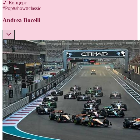
🎵 Концерт
#
Pop
#
show
#
classic
Andrea Bocelli