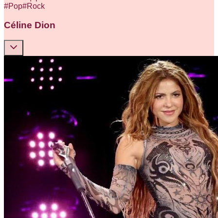
#
Pop
#
Rock
Céline Dion