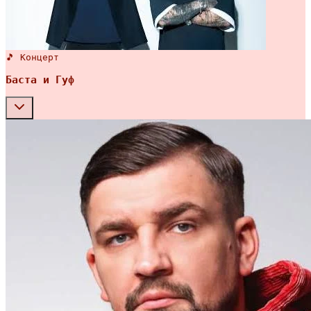
🎵 Концерт
Баста и Гуф