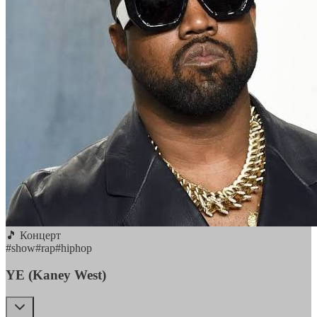
🎵 Концерт
#
show
#
rap
#
hiphop
YE (Kaney West)