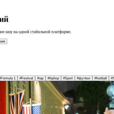
ий
ие шоу на одной стабильной платформе.
зия
#
Formula 1
#
Festival
#
rap
#
hiphop
#
Sport
#
футбол
#
football
#