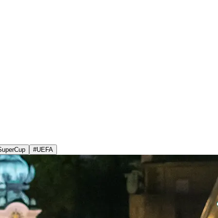
SuperCup
#
UEFA