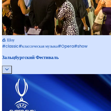
🎪 Шоу
#
classic
#
классическая музыка
#
Opera
#
show
Зальцбургский Фестиваль