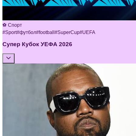
⚽ Спорт
#
Sport
#
футбол
#
football
#
SuperCup
#
UEFA
Супер Кубок УЕФА 2026