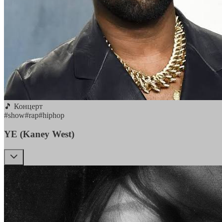
🎵 Концерт
#
show
#
rap
#
hiphop
YE (Kaney West)