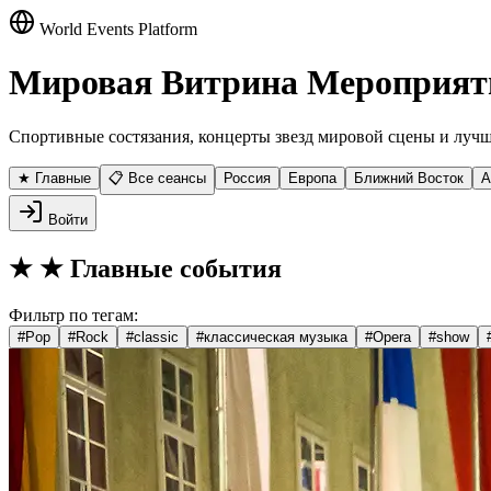
World Events Platform
Мировая Витрина Мероприят
Спортивные состязания, концерты звезд мировой сцены и лучш
★ Главные
📋 Все сеансы
Россия
Европа
Ближний Восток
А
Войти
★
★ Главные события
Фильтр по тегам:
#
Pop
#
Rock
#
classic
#
классическая музыка
#
Opera
#
show