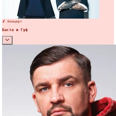
🎵 Концерт
Баста и Гуф