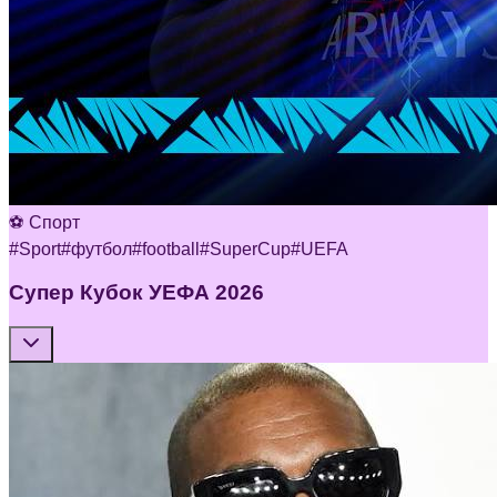
⚽ Спорт
#
Sport
#
футбол
#
football
#
SuperCup
#
UEFA
Супер Кубок УЕФА 2026