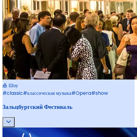
🎪 Шоу
#
classic
#
классическая музыка
#
Opera
#
show
Зальцбургский Фестиваль