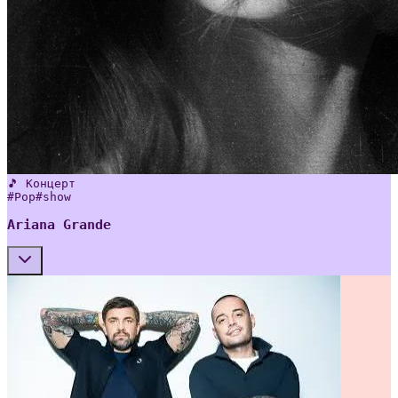
🎵 Концерт
#
Pop
#
show
Ariana Grande