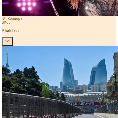
🎵 Концерт
#
Pop
Shakira