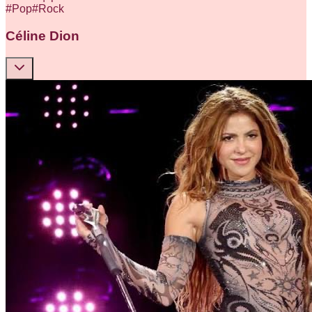
#
Pop
#
Rock
Céline Dion