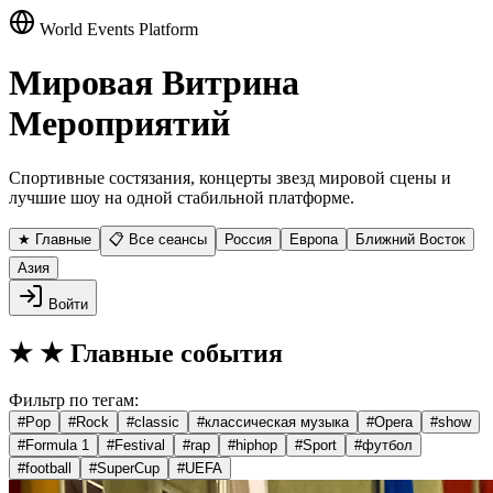
World Events Platform
Мировая Витрина
Мероприятий
Спортивные состязания, концерты звезд мировой сцены и
лучшие шоу на одной стабильной платформе.
★ Главные
📋 Все сеансы
Россия
Европа
Ближний Восток
Азия
Войти
★
★ Главные события
Фильтр по тегам:
#
Pop
#
Rock
#
classic
#
классическая музыка
#
Opera
#
show
#
Formula 1
#
Festival
#
rap
#
hiphop
#
Sport
#
футбол
#
football
#
SuperCup
#
UEFA