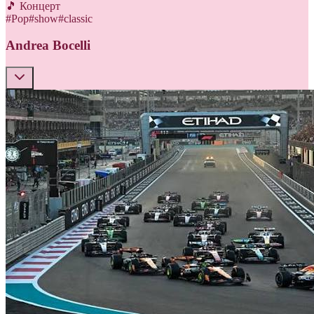
🎵 Концерт
#
Pop
#
show
#
classic
Andrea Bocelli