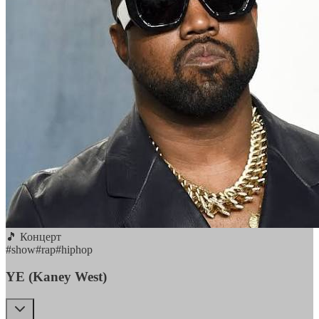
🎵 Концерт
#
show
#
rap
#
hiphop
YE (Kaney West)