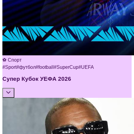
⚽ Спорт
#
Sport
#
футбол
#
football
#
SuperCup
#
UEFA
Супер Кубок УЕФА 2026