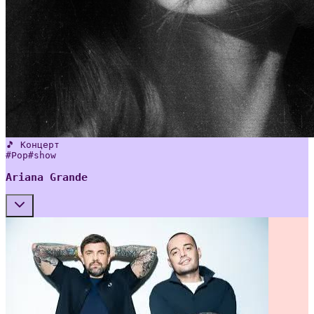
🎵 Концерт
#
Pop
#
show
Ariana Grande