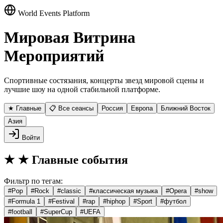
World Events Platform
Мировая Витрина
Мероприятий
Спортивные состязания, концерты звезд мировой сцены и
лучшие шоу на одной стабильной платформе.
★ Главные
📋 Все сеансы
Россия
Европа
Ближний Восток
Азия
Войти
★
★ Главные события
Фильтр по тегам:
#
Pop
#
Rock
#
classic
#
классическая музыка
#
Opera
#
show
#
Formula 1
#
Festival
#
rap
#
hiphop
#
Sport
#
футбол
#
football
#
SuperCup
#
UEFA