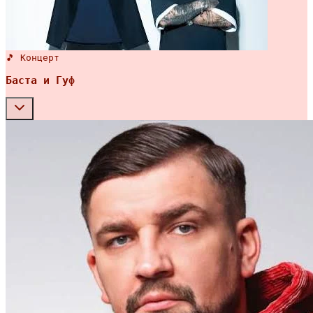
🎵 Концерт
Баста и Гуф