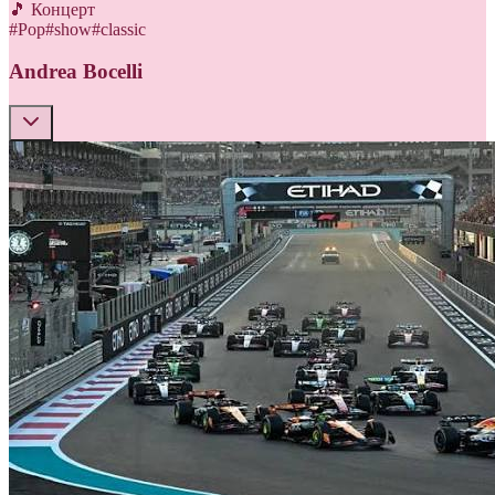
🎵 Концерт
#
Pop
#
show
#
classic
Andrea Bocelli