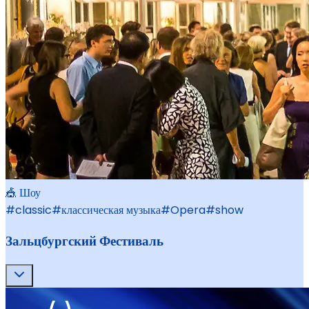
🎪 Шоу
#
classic
#
классическая музыка
#
Opera
#
show
Зальцбургский Фестиваль