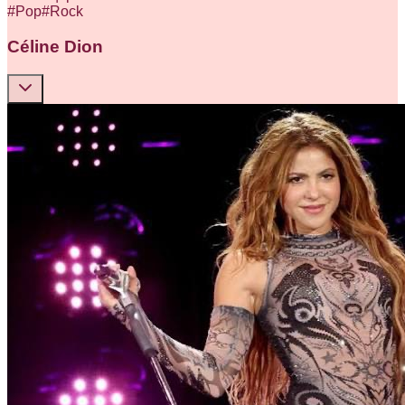
#
Pop
#
Rock
Céline Dion