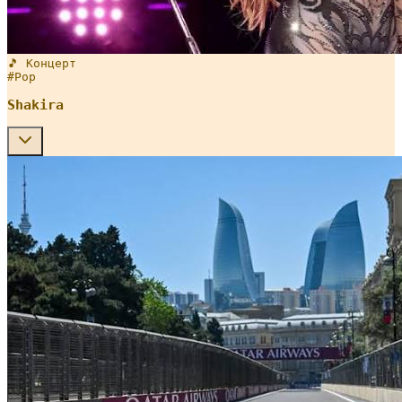
🎵 Концерт
#
Pop
Shakira