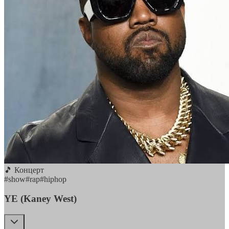
🎵 Концерт
#
show
#
rap
#
hiphop
YE (Kaney West)