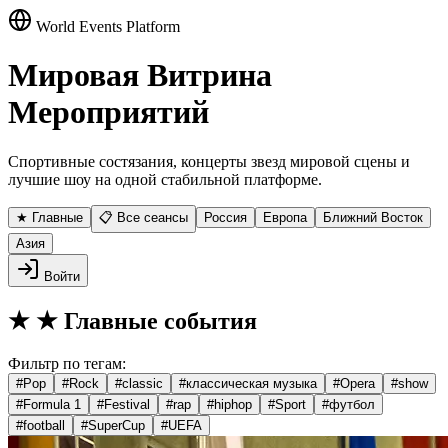
World Events Platform
Мировая Витрина
Мероприятий
Спортивные состязания, концерты звезд мировой сцены и
лучшие шоу на одной стабильной платформе.
★ Главные
📋 Все сеансы
Россия
Европа
Ближний Восток
Азия
Войти
★
★ Главные события
Фильтр по тегам:
#
Pop
#
Rock
#
classic
#
классическая музыка
#
Opera
#
show
#
Formula 1
#
Festival
#
rap
#
hiphop
#
Sport
#
футбол
#
football
#
SuperCup
#
UEFA