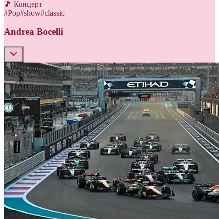
🎵 Концерт
#
Pop
#
show
#
classic
Andrea Bocelli