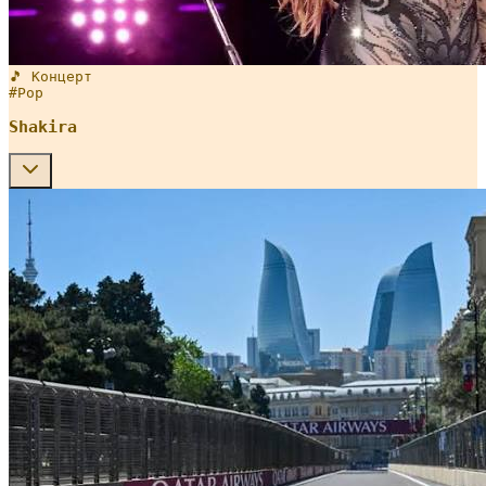
🎵 Концерт
#
Pop
Shakira