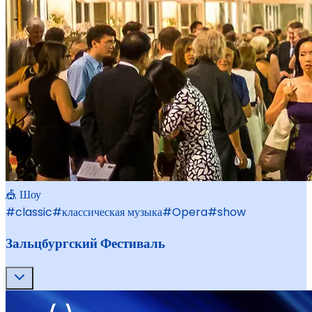
🎪 Шоу
#
classic
#
классическая музыка
#
Opera
#
show
Зальцбургский Фестиваль