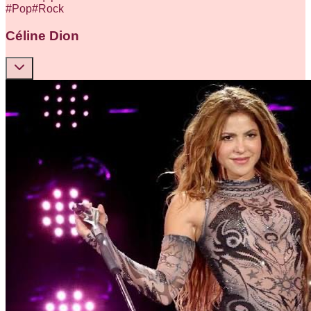
#
Pop
#
Rock
Céline Dion