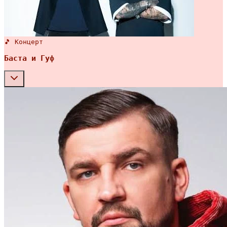
🎵 Концерт
Баста и Гуф