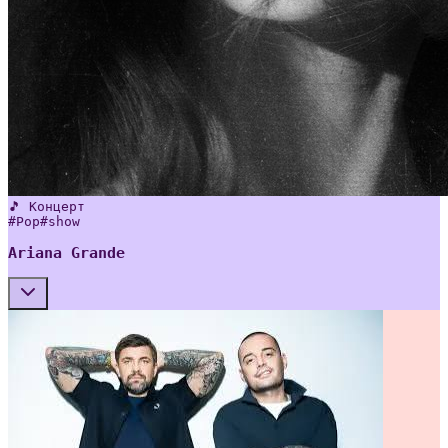
🎵 Концерт
#
Pop
#
show
Ariana Grande