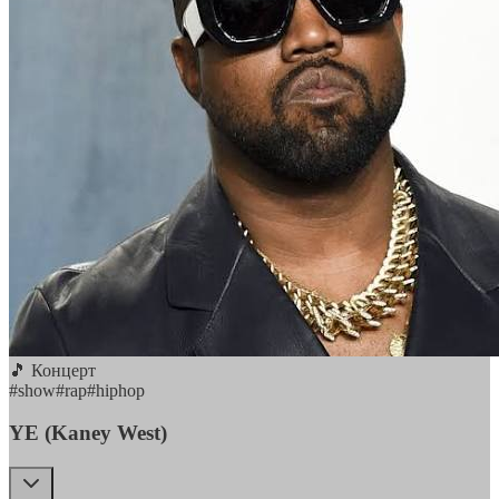
🎵 Концерт
#
show
#
rap
#
hiphop
YE (Kaney West)