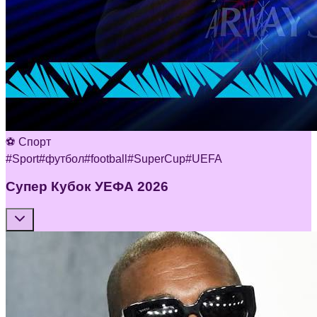
⚽ Спорт
#
Sport
#
футбол
#
football
#
SuperCup
#
UEFA
Супер Кубок УЕФА 2026